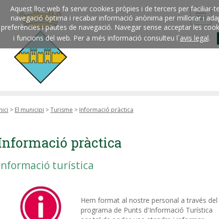
Aquest lloc web fa servir cookies pròpies i de tercers per faciliar-
navegació òptima i recabar informació anònima per millorar i ada
preferències i pautes de navegació. Navegar sense acceptar les cookies
i funcions del web. Per a més informació consulteu l´
avis legal
.
nici
>
El municipi
>
Turisme
>
Informació pràctica
Informació pràctica
Informació turística
Hem format al nostre personal a través del
programa de Punts d'Informació Turística