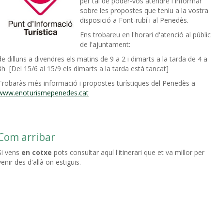
per tal de poder-vos atendre i informar
sobre les propostes que teniu a la vostra
disposició a Font-rubí i al Penedès.
Ens trobareu en l'horari d'atenció al públic
de l'ajuntament:
de dilluns a divendres els matins de 9 a 2 i dimarts a la tarda de 4 a
8h [Del 15/6 al 15/9 els dimarts a la tarda està tancat]
Trobaràs més informació i propostes turístiques del Penedès a
www.enoturismepenedes.cat
Com arribar
Si vens
en cotxe
pots consultar aquí l'itinerari que et va millor per
venir des d'allà on estiguis.