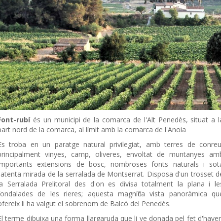
Font-rubí
és un municipi de la comarca de l'Alt Penedès, situat a l
part nord de la comarca, al límit amb la comarca de l'Anoia
Es troba en un paratge natural privilegiat, amb terres de conreu
principalment vinyes, camp, oliveres, envoltat de muntanyes am
importants extensions de bosc, nombroses fonts naturals i sot
l'atenta mirada de la serralada de Montserrat. Disposa d'un trosset d
la Serralada Prelitoral des d'on es divisa totalment la plana i le
fondalades de les rieres; aquesta magnífica vista panoràmica qu
ofereix li ha valgut el sobrenom de Balcó del Penedès.
El terme dibuixa una forma llargaruda que li ve donada pel fet d'haver