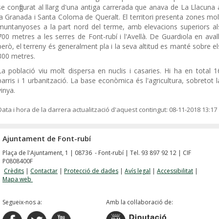
se configurat al llarg d'una antiga carrerada que anava de La Llacuna 
la Granada i Santa Coloma de Queralt. El territori presenta zones mol
muntanyoses a la part nord del terme, amb elevacions superiors al
700 metres a les serres de Font-rubí i l'Avellà. De Guardiola en avall
però, el terreny és generalment pla i la seva altitud es manté sobre el
300 metres.
La població viu molt dispersa en nuclis i casaries. Hi ha en total 1
barris i 1 urbanització. La base econòmica és l'agricultura, sobretot l
vinya.
Data i hora de la darrera actualització d'aquest contingut:
08-11-2018 13:17
Ajuntament de Font-rubí
Plaça de l'Ajuntament, 1 | 08736 - Font-rubí | Tel. 93 897 92 12 | CIF
P0808400F
Crèdits
|
Contactar
|
Protecció de dades
|
Avís legal
|
Accessibilitat
|
Mapa web
Segueix-nos a:
Amb la col·laboració de: