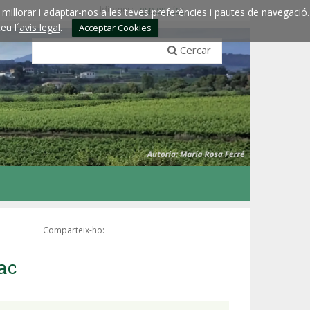
Idiomes:
esp
eng
fra
millorar i adaptar-nos a les teves preferències i pautes de navegació.
eu l´
avis legal
.
Acceptar Cookies
Cercar
Comparteix-ho:
uac