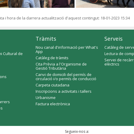
ta i hora de la darrera actualització d'aquest contingut:
18-01-2023 15:34
Tràmits
Serveis
Nou canal d'informació per What's
Catàleg de serv
App
i Cultural de
Lectura de comp
Catàleg de tràmits
Servei de recàr
Cita Prèvia a l'Organisme de
elèctrics
Gestió Tributària
Canvi de domicili del permís de
ions
circulació i/o permís de conducció
Carpeta ciutadana
Inscripcions a activitats i tallers
Urbanisme
arrers
Factura electrònica
es
Segueix-nos a: