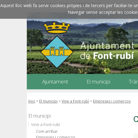
Data i hora oficials: 08/08/2026
23:03
Aquest lloc web fa servir cookies pròpies i de tercers per faciliar-t
Navegar sense acceptar les cookies l
Ajuntament
El municipi
Trà
Inici
>
El municipi
>
Vine a Font-rubí
>
Empreses i comerços
El municipi
C
Vine a Font-rubí
Com arribar
Empreses i comerços