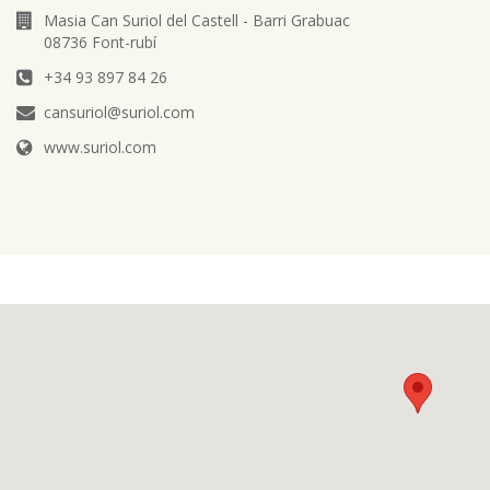
Masia Can Suriol del Castell - Barri Grabuac
08736 Font-rubí
+34 93 897 84 26
cansuriol@suriol.com
www.suriol.com