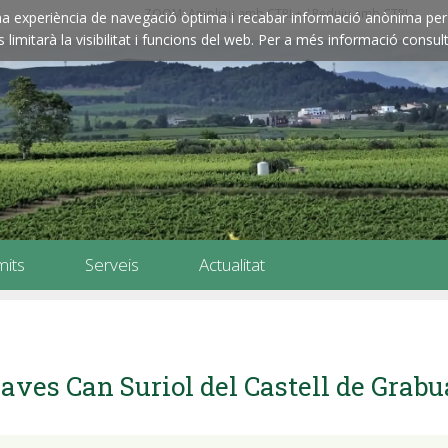
ZOOM: Amplieu amb CTRL+ / Reduïu amb CTRL-
e una experiència de navegació òptima i recabar informació anònima per 
imitarà la visibilitat i funcions del web. Per a més informació consult
mits
Serveis
Actualitat
aves Can Suriol del Castell de Grab