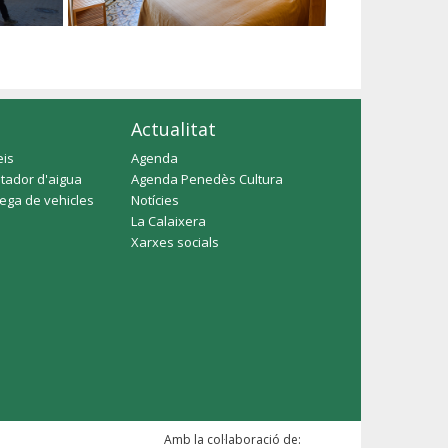
Actualitat
eis
Agenda
tador d'aigua
Agenda Penedès Cultura
rega de vehicles
Notícies
La Calaixera
Xarxes socials
Amb la col·laboració de: