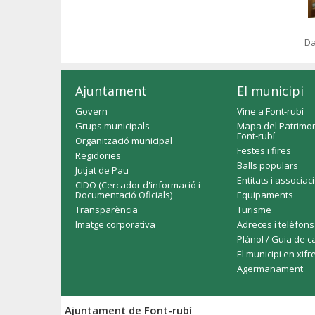
Da
Ajuntament
El municipi
Govern
Vine a Font-rubí
Grups municipals
Mapa del Patrimon
Font-rubí
Organització municipal
Festes i fires
Regidories
Balls populars
Jutjat de Pau
Entitats i associac
CIDO (Cercador d'informació i
Documentació Oficials)
Equipaments
Transparència
Turisme
Imatge corporativa
Adreces i telèfons
Plànol / Guia de c
El municipi en xifr
Agermanament
Ajuntament de Font-rubí