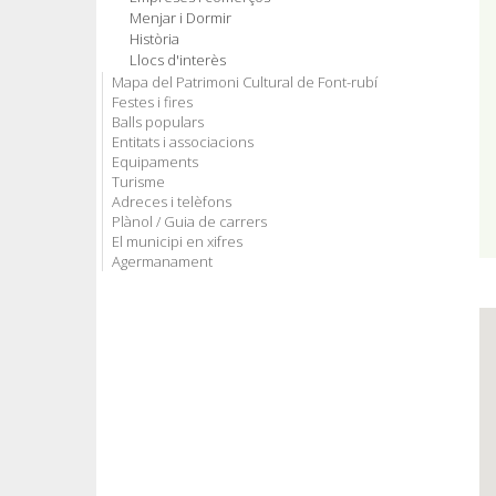
Menjar i Dormir
Història
Llocs d'interès
Mapa del Patrimoni Cultural de Font-rubí
Festes i fires
Balls populars
Entitats i associacions
Equipaments
Turisme
Adreces i telèfons
Plànol / Guia de carrers
El municipi en xifres
Agermanament