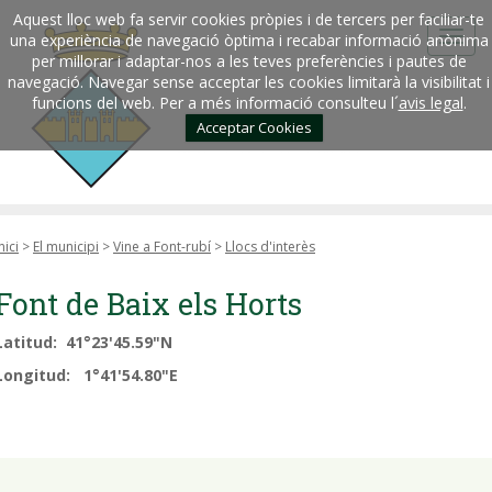
Aquest lloc web fa servir cookies pròpies i de tercers per faciliar-te
una experiència de navegació òptima i recabar informació anònima
per millorar i adaptar-nos a les teves preferències i pautes de
navegació. Navegar sense acceptar les cookies limitarà la visibilitat i
funcions del web. Per a més informació consulteu l´
avis legal
.
Acceptar Cookies
nici
>
El municipi
>
Vine a Font-rubí
>
Llocs d'interès
Font de Baix els Horts
Latitud: 41°23'45.59"N
Longitud: 1°41'54.80"E