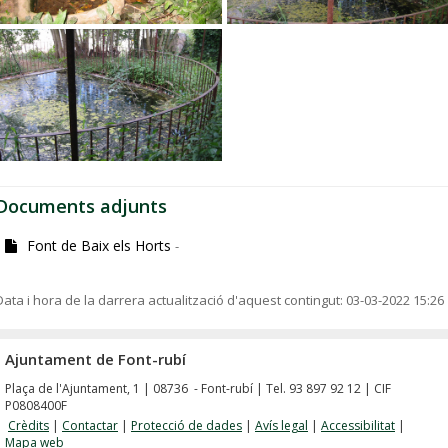
Documents adjunts
Font de Baix els Horts
-
Data i hora de la darrera actualització d'aquest contingut:
03-03-2022 15:26
Ajuntament de Font-rubí
Plaça de l'Ajuntament, 1 | 08736 - Font-rubí | Tel. 93 897 92 12 | CIF
P0808400F
Crèdits
|
Contactar
|
Protecció de dades
|
Avís legal
|
Accessibilitat
|
Mapa web