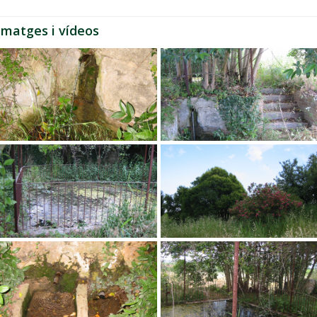
Imatges i vídeos