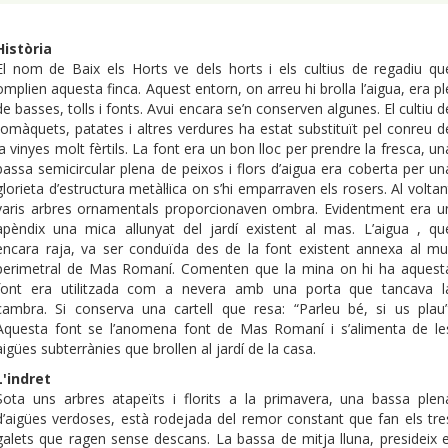
Història
El nom de Baix els Horts ve dels horts i els cultius de regadiu qu
omplien aquesta finca. Aquest entorn, on arreu hi brolla l’aigua, era pl
de basses, tolls i fonts. Avui encara se’n conserven algunes. El cultiu d
tomàquets, patates i altres verdures ha estat substituït pel conreu d
la vinyes molt fèrtils. La font era un bon lloc per prendre la fresca, un
bassa semicircular plena de peixos i flors d’aigua era coberta per un
glorieta d’estructura metàl·lica on s’hi emparraven els rosers. Al voltan
varis arbres ornamentals proporcionaven ombra. Evidentment era u
apèndix una mica allunyat del jardí existent al mas. L’aigua , qu
encara raja, va ser conduïda des de la font existent annexa al mu
perimetral de Mas Romaní. Comenten que la mina on hi ha aquest
font era utilitzada com a nevera amb una porta que tancava l
cambra. Si conserva una cartell que resa: “Parleu bé, si us plau”
Aquesta font se l’anomena font de Mas Romaní i s’alimenta de le
aigües subterrànies que brollen al jardí de la casa.
L'indret
Sota uns arbres atapeïts i florits a la primavera, una bassa plen
d’aigües verdoses, està rodejada del remor constant que fan els tre
galets que ragen sense descans. La bassa de mitja lluna, presideix e