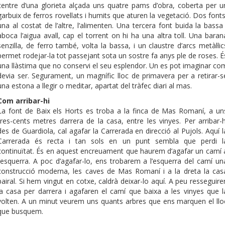
centre d’una glorieta alçada uns quatre pams d’obra, coberta per u
garbuix de ferros rovellats i humits que aturen la vegetació. Dos fonts
una al costat de l’altre, l’alimenten. Una tercera font buida la bassa 
aboca l’aigua avall, cap el torrent on hi ha una altra toll. Una baran
senzilla, de ferro també, volta la bassa, i un claustre d’arcs metàl·lic
permet rodejar-la tot passejant sota un sostre fa anys ple de roses. É
una llàstima que no conservi el seu esplendor. Un es pot imaginar co
devia ser. Segurament, un magnífic lloc de primavera per a retirar-s
una estona a llegir o meditar, apartat del tràfec diari al mas.
Com arribar-hi
La font de Baix els Horts es troba a la finca de Mas Romaní, a un
tres-cents metres darrera de la casa, entre les vinyes. Per arribar-h
des de Guardiola, cal agafar la Carrerada en direcció al Pujols. Aquí l
Carrerada és recta i tan sols en un punt sembla que perdi l
continuïtat. És en aquest encreuament que haurem d’agafar un camí 
l’esquerra. A poc d’agafar-lo, ens trobarem a l’esquerra del camí un
construcció moderna, les caves de Mas Romaní i a la dreta la cas
pairal. Si hem vingut en cotxe, caldrà deixar-lo aquí. A peu resseguire
la casa per darrera i agafaren el camí que baixa a les vinyes que l
volten. A un minut veurem uns quants arbres que ens marquen el llo
que busquem.