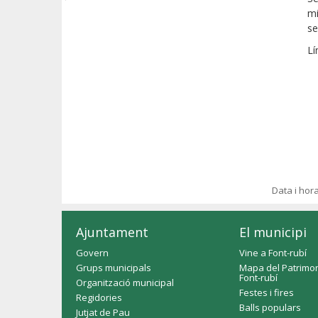
mi
se
Lí
Data i hor
Ajuntament
El municipi
Govern
Vine a Font-rubí
Grups municipals
Mapa del Patrimon
Font-rubí
Organització municipal
Festes i fires
Regidories
Balls populars
Jutjat de Pau