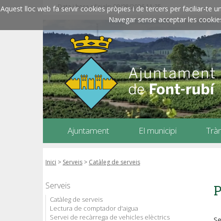
Data i hora oficials: 09/08/2026
11:25
Aquest lloc web fa servir cookies pròpies i de tercers per faciliar-t
Navegar sense acceptar les cookies l
Ajuntament
El municipi
Trà
Inici
>
Serveis
>
Catàleg de serveis
Serveis
P
Catàleg de serveis
Lectura de comptador d'aigua
Servei de recàrrega de vehicles elèctrics
Se