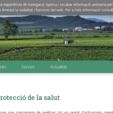
ZOOM: Amplieu amb CTRL+ / Reduïu amb CTRL-
e una experiència de navegació òptima i recabar informació anònima per 
imitarà la visibilitat i funcions del web. Per a més informació consult
mits
Serveis
Actualitat
rotecció de la salut
rvei que s'encarrega de realitzar tot un seguit d'actuacions orien