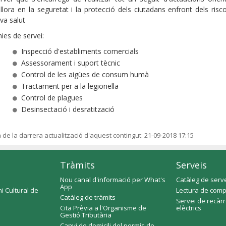
llora en la seguretat i la protecció dels ciutadans enfront dels risc
va salut
nies de servei:
Inspecció d'establiments comercials
Assessorament i suport tècnic
Control de les aigües de consum humà
Tractament per a la legionel·la
Control de plagues
Desinsectació i desratització
a de la darrera actualització d'aquest contingut:
21-09-2018 17:15
Tràmits
Serveis
Nou canal d'informació per What's
Catàleg de serv
App
i Cultural de
Lectura de comp
Catàleg de tràmits
Servei de recàr
Cita Prèvia a l'Organisme de
elèctrics
Gestió Tributària
Canvi de domicili del permís de