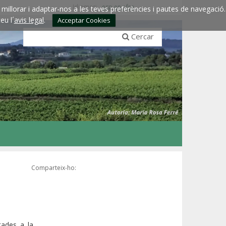
Idiomes:
esp
eng
fra
millorar i adaptar-nos a les teves preferències i pautes de navegació.
eu l´
avis legal
.
Acceptar Cookies
Cercar
Comparteix-ho:
tades a la