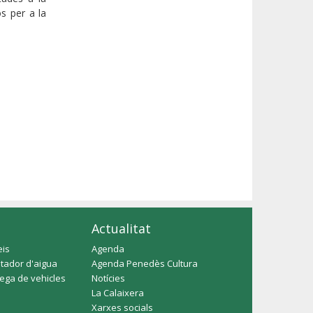
os per a la
Actualitat
eis
Agenda
tador d'aigua
Agenda Penedès Cultura
rega de vehicles
Notícies
La Calaixera
Xarxes socials