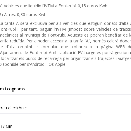
A) Vehicles que liquidin l’IVTM a Font-rubí: 0,15 euros Kwh
B) Altres: 0,30 euros Kwh
La tarifa A serà exclusiva per als vehicles que estiguin donats d’alta 
Font-rubí i, per tant, paguin l’IVTM (Impost sobre vehicles de tracci
mecànica) al municipi de Font-rubí. Aquests es podran beneficiar de l
tarifa reduïda. Per a poder accedir a la tarifa “A”, només caldrà donar
se d’alta omplint el formulari que trobareu a la pàgina WEB d
l’Ajuntament de Font-rubí. Amb l’aplicació EVcharge es podrà gestiona
i localitzar els punts de recàrrega per organitzar els trajectes i viatges
Disponible per d’Android i iOs Apple.
m i cognoms
reu electrònic
I / NIF