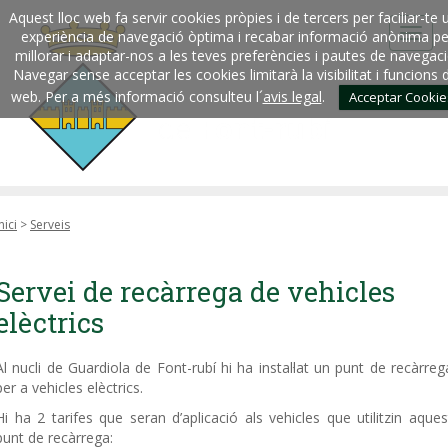
Aquest lloc web fa servir cookies pròpies i de tercers per faciliar-te 
experiència de navegació òptima i recabar informació anònima pe
millorar i adaptar-nos a les teves preferències i pautes de navegaci
Navegar sense acceptar les cookies limitarà la visibilitat i funcions 
web. Per a més informació consulteu l´
avis legal
.
Acceptar Cookie
nici
>
Serveis
Servei de recàrrega de vehicles
elèctrics
Al nucli de Guardiola de Font-rubí hi ha instal·lat un punt de recàrreg
per a vehicles elèctrics.
Hi ha 2 tarifes que seran d’aplicació als vehicles que utilitzin aques
punt de recàrrega: