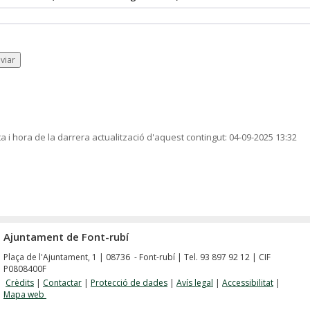
viar
a i hora de la darrera actualització d'aquest contingut:
04-09-2025 13:32
Ajuntament de Font-rubí
Plaça de l'Ajuntament, 1 | 08736 - Font-rubí | Tel. 93 897 92 12 | CIF
P0808400F
Crèdits
|
Contactar
|
Protecció de dades
|
Avís legal
|
Accessibilitat
|
Mapa web