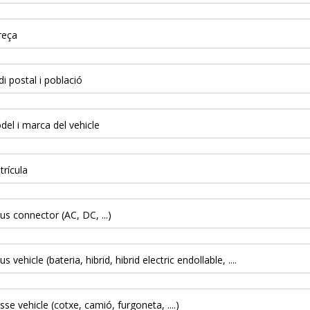
reça
i postal i població
el i marca del vehicle
rícula
us connector (AC, DC, ...)
us vehicle (bateria, hibrid, hibrid electric endollable, ....
sse vehicle (cotxe, camió, furgoneta, ....)