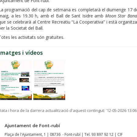
l’Ajuntament de Font-rubí.
La programació del cap de setmana es completarà el diumenge 17 d
maig, a les 19.30 h, amb el Ball de Sant Isidre amb
Moon Star Ban
que se celebrarà al Centre Recreatiu “La Cooperativa” i està organitza
per la Societat del Ball.
Totes les activitats són gratuïtes.
Imatges i vídeos
Data i hora de la darrera actualització d'aquest contingut:
'12-05-2026 13:06
Ajuntament de Font-rubí
Plaça de l'Ajuntament, 1 | 08736 - Font-rubí | Tel. 93 897 92 12 | CIF