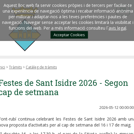
Aquest lloc web fa servir cookies pròpies i de tercers per faciliar-te
una experiència de navegació òptima i recabar informació anònima
per millorar i adaptar-nos a les teves preferències i pautes de
navegació. Navegar sense acceptar les cookies limitarà la visibilitat i
funcions del web. Per a més informació consulteu l´
avis legal
.
Acceptar Cookies
nici
>
Tràmits
>
Catàleg de tràmits
Festes de Sant Isidre 2026 - Segon
cap de setmana
2026-05-12 00:00:00
Font-rubí continua celebrant les Festes de Sant Isidre 2026 amb un
nova proposta d’activitats per al cap de setmana del 16 i 17 de maig.
El dissabte 16, a les 17.30 h, el parc de la Sitjota acollirà la gimcan