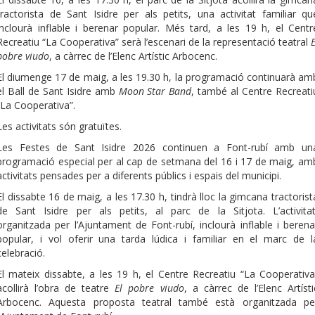
tractorista de Sant Isidre per als petits, una activitat familiar qu
inclourà inflable i berenar popular. Més tard, a les 19 h, el Centr
Recreatiu “La Cooperativa” serà l’escenari de la representació teatral
E
pobre viudo
, a càrrec de l’Elenc Artístic Arbocenc.
El diumenge 17 de maig, a les 19.30 h, la programació continuarà am
el Ball de Sant Isidre amb
Moon Star Band
, també al Centre Recreati
“La Cooperativa”.
Les activitats són gratuïtes.
Les Festes de Sant Isidre 2026 continuen a Font-rubí amb un
programació especial per al cap de setmana del 16 i 17 de maig, am
activitats pensades per a diferents públics i espais del municipi.
El dissabte 16 de maig, a les 17.30 h, tindrà lloc la gimcana tractorist
de Sant Isidre per als petits, al parc de la Sitjota. L’activitat
organitzada per l’Ajuntament de Font-rubí, inclourà inflable i berena
popular, i vol oferir una tarda lúdica i familiar en el marc de l
celebració.
El mateix dissabte, a les 19 h, el Centre Recreatiu “La Cooperativa
acollirà l’obra de teatre
El pobre viudo
, a càrrec de l’Elenc Artísti
Arbocenc. Aquesta proposta teatral també està organitzada pe