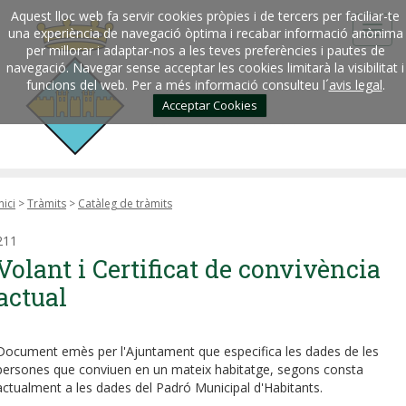
Aquest lloc web fa servir cookies pròpies i de tercers per faciliar-te
una experiència de navegació òptima i recabar informació anònima
per millorar i adaptar-nos a les teves preferències i pautes de
navegació. Navegar sense acceptar les cookies limitarà la visibilitat i
funcions del web. Per a més informació consulteu l´
avis legal
.
Acceptar Cookies
nici
>
Tràmits
>
Catàleg de tràmits
211
Volant i Certificat de convivència
actual
Document emès per l'Ajuntament que especifica les dades de les
persones que conviuen en un mateix habitatge, segons consta
actualment a les dades del Padró Municipal d'Habitants.