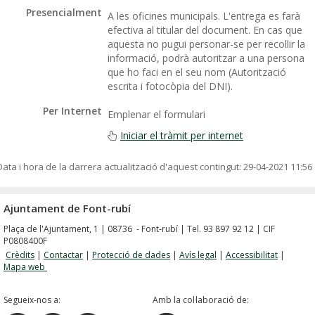
Presencialment
A les oficines municipals. L'entrega es farà
efectiva al titular del document. En cas que
aquesta no pugui personar-se per recollir la
informació, podrà autoritzar a una persona
que ho faci en el seu nom (Autorització
escrita i fotocòpia del DNI).
Per Internet
Emplenar el formulari
Iniciar el tràmit per internet
Data i hora de la darrera actualització d'aquest contingut:
29-04-2021 11:56
Ajuntament de Font-rubí
Plaça de l'Ajuntament, 1 | 08736 - Font-rubí | Tel. 93 897 92 12 | CIF
P0808400F
Crèdits
|
Contactar
|
Protecció de dades
|
Avís legal
|
Accessibilitat
|
Mapa web
Segueix-nos a:
Amb la col·laboració de: