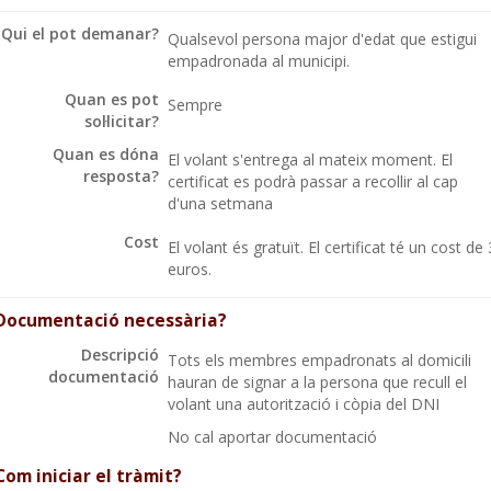
Qui el pot demanar?
Qualsevol persona major d'edat que estigui
empadronada al municipi.
Quan es pot
Sempre
sol·licitar?
Quan es dóna
El volant s'entrega al mateix moment. El
resposta?
certificat es podrà passar a recollir al cap
d'una setmana
Cost
El volant és gratuït. El certificat té un cost de 
euros.
Documentació necessària?
Descripció
Tots els membres empadronats al domicili
documentació
hauran de signar a la persona que recull el
volant una autorització i còpia del DNI
No cal aportar documentació
Com iniciar el tràmit?