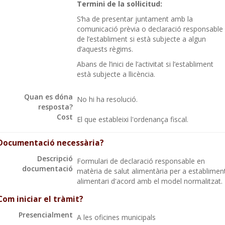
Termini de la sol·licitud:
S’ha de presentar juntament amb la
comunicació prèvia o declaració responsable
de l’establiment si està subjecte a algun
d’aquests règims.
Abans de l’inici de l’activitat si l’establiment
està subjecte a llicència.
Quan es dóna
No hi ha resolució.
resposta?
Cost
El que estableixi l'ordenança fiscal.
Documentació necessària?
Descripció
Formulari de declaració responsable en
documentació
matèria de salut alimentària per a establimen
alimentari d'acord amb el model normalitzat.
Com iniciar el tràmit?
Presencialment
A les oficines municipals