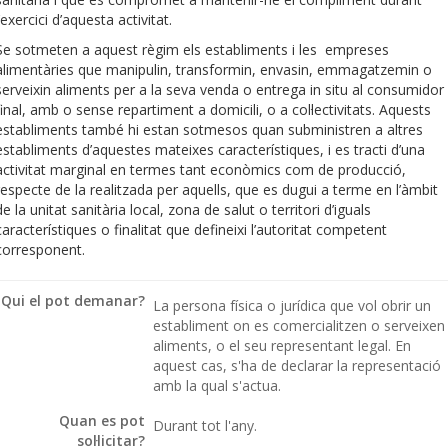
l’exercici d’aquesta activitat.
Se sotmeten a aquest règim els establiments i les empreses
alimentàries que manipulin, transformin, envasin, emmagatzemin o
serveixin aliments per a la seva venda o entrega in situ al consumidor
final, amb o sense repartiment a domicili, o a col·lectivitats. Aquests
establiments també hi estan sotmesos quan subministren a altres
establiments d’aquestes mateixes característiques, i es tracti d’una
activitat marginal en termes tant econòmics com de producció,
respecte de la realitzada per aquells, que es dugui a terme en l’àmbit
de la unitat sanitària local, zona de salut o territori d’iguals
característiques o finalitat que defineixi l’autoritat competent
corresponent.
Qui el pot demanar?
La persona física o jurídica que vol obrir un
establiment on es comercialitzen o serveixen
aliments, o el seu representant legal. En
aquest cas, s'ha de declarar la representació
amb la qual s'actua.
Quan es pot
Durant tot l'any.
sol·licitar?