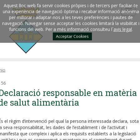
Aquest lloc web fa servir cookies pròpies i de tercers per faciliar-te
una experiència de navegació òptima i recabar informació anònima
per millorar i adaptar-nos a les teves preferències i pautes de
navegació. Navegar sense acceptar les cookies limitarà la visibilitat i
funcions del web. Per a més informació consulteu l´
avis legal
.
Acceptar Cookies
nici
156
Declaració responsable en matèria
de salut alimentària
És el règim d’intervenció pel qual la persona interessada declara, sota
la seva responsabilitat, les dades de l’establiment i de l’activitat i
manifesta que compleix i aplica els requisits establerts a la legislació
sanitària i que es compromet a mantenir-ne el compliment durant