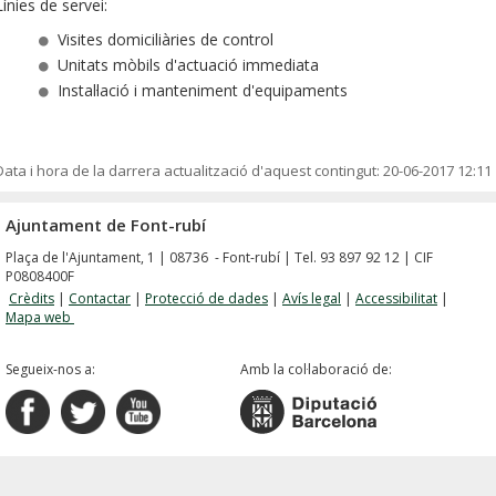
Línies de servei:
Visites domiciliàries de control
Unitats mòbils d'actuació immediata
Instal·lació i manteniment d'equipaments
Data i hora de la darrera actualització d'aquest contingut:
20-06-2017 12:11
Ajuntament de Font-rubí
Plaça de l'Ajuntament, 1 | 08736 - Font-rubí | Tel. 93 897 92 12 | CIF
P0808400F
Crèdits
|
Contactar
|
Protecció de dades
|
Avís legal
|
Accessibilitat
|
Mapa web
Segueix-nos a:
Amb la col·laboració de: