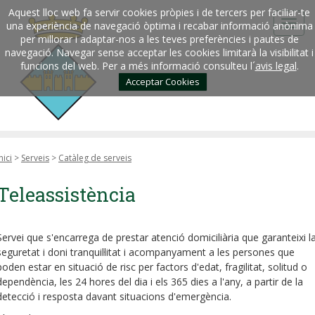
Aquest lloc web fa servir cookies pròpies i de tercers per faciliar-te
una experiència de navegació òptima i recabar informació anònima
per millorar i adaptar-nos a les teves preferències i pautes de
navegació. Navegar sense acceptar les cookies limitarà la visibilitat i
funcions del web. Per a més informació consulteu l´
avis legal
.
Acceptar Cookies
nici
>
Serveis
>
Catàleg de serveis
Teleassistència
Servei que s'encarrega de prestar atenció domiciliària que garanteixi l
seguretat i doni tranquil·litat i acompanyament a les persones que
poden estar en situació de risc per factors d'edat, fragilitat, solitud o
dependència, les 24 hores del dia i els 365 dies a l'any, a partir de la
detecció i resposta davant situacions d'emergència.