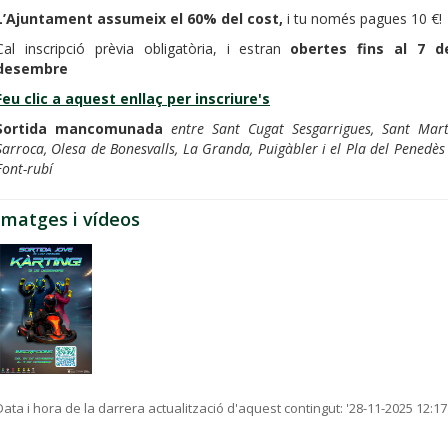
L’Ajuntament assumeix el 60% del cost,
i tu només pagues 10 €!
Cal inscripció prèvia obligatòria, i estran
obertes fins al 7 d
desembre
Feu clic a aquest enllaç per inscriure's
Sortida mancomunada
entre Sant Cugat Sesgarrigues, Sant Mart
Sarroca, Olesa de Bonesvalls, La Granda, Puigàbler i el Pla del Penedès 
Font-rubí
Imatges i vídeos
Data i hora de la darrera actualització d'aquest contingut:
'28-11-2025 12:17