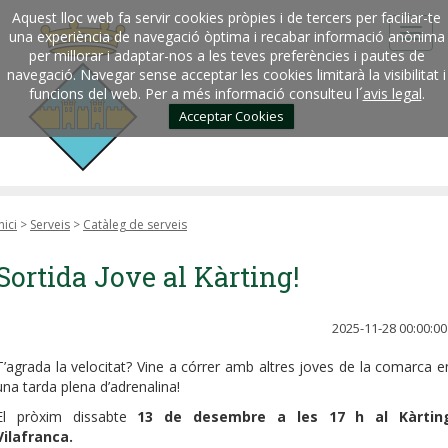
Aquest lloc web fa servir cookies pròpies i de tercers per faciliar-te
una experiència de navegació òptima i recabar informació anònima
per millorar i adaptar-nos a les teves preferències i pautes de
navegació. Navegar sense acceptar les cookies limitarà la visibilitat i
funcions del web. Per a més informació consulteu l´
avis legal
.
Acceptar Cookies
nici
>
Serveis
>
Catàleg de serveis
Sortida Jove al Kàrting!
2025-11-28 00:00:00
T’agrada la velocitat? Vine a córrer amb altres joves de la comarca e
una tarda plena d’adrenalina!
El pròxim dissabte
13 de desembre a les 17 h al Kàrtin
Vilafranca.