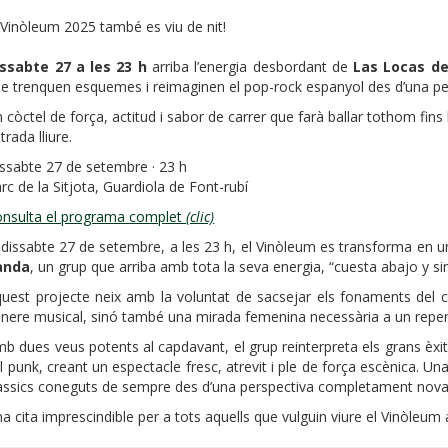
 Vinòleum 2025 també es viu de nit!
ssabte 27 a les 23 h
arriba l’energia desbordant de
Las Locas de
e trenquen esquemes i reimaginen el pop-rock espanyol des d’una per
 còctel de força, actitud i sabor de carrer que farà ballar tothom fins 
trada lliure.
ssabte 27 de setembre · 23 h
rc de la Sitjota, Guardiola de Font-rubí
nsulta el programa complet
(clic)
 dissabte 27 de setembre, a les 23 h, el Vinòleum es transforma en 
anda
, un grup que arriba amb tota la seva energia, “cuesta abajo y si
uest projecte neix amb la voluntat de sacsejar els fonaments del c
nere musical, sinó també una mirada femenina necessària a un repert
b dues veus potents al capdavant, el grup reinterpreta els grans èxi
el punk, creant un espectacle fresc, atrevit i ple de força escènica. U
àssics coneguts de sempre des d’una perspectiva completament nova
a cita imprescindible per a tots aquells que vulguin viure el Vinòleum 