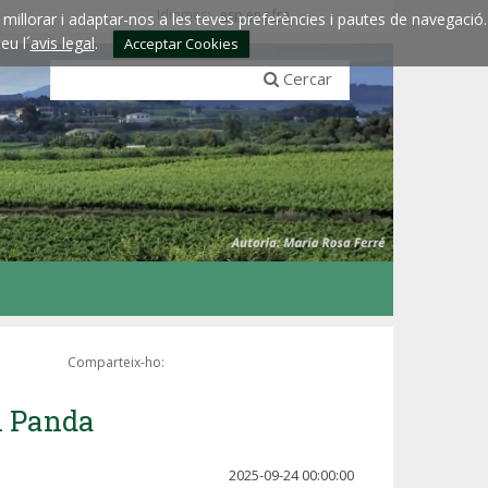
Idiomes:
esp
eng
fra
millorar i adaptar-nos a les teves preferències i pautes de navegació.
eu l´
avis legal
.
Acceptar Cookies
Cercar
Comparteix-ho:
l Panda
2025-09-24 00:00:00