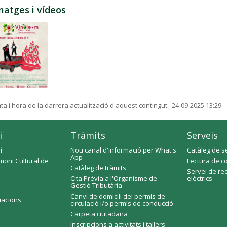
matges i vídeos
ta i hora de la darrera actualització d'aquest contingut:
'24-09-2025 13:29
i
Tràmits
Serveis
í
Nou canal d'informació per What's
Catàleg de s
App
moni Cultural de
Lectura de c
Catàleg de tràmits
Servei de re
Cita Prèvia a l'Organisme de
elèctrics
Gestió Tributària
Canvi de domicili del permís de
ciacions
circulació i/o permís de conducció
Carpeta ciutadana
Inscripcions a activitats i tallers