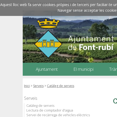
Data i hora oficials: 07/08/2026
08:10
Aquest lloc web fa servir cookies pròpies i de tercers per faciliar-t
Navegar sense acceptar les cookies l
Ajuntament
El municipi
Trà
Inici
>
Serveis
>
Catàleg de serveis
Serveis
C
Catàleg de serveis
Lectura de comptador d'aigua
Servei de recàrrega de vehicles elèctrics