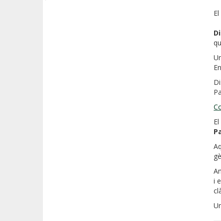
El
Di
qu
Un
En
Di
Pa
Co
El
P
Aq
gè
Am
i 
cl
Un