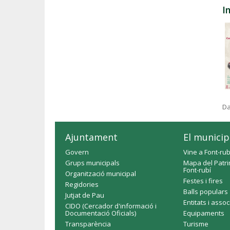
I
Da
Ajuntament
El municip
Govern
Vine a Font-rub
Grups municipals
Mapa del Patri
Font-rubí
Organització municipal
Festes i fires
Regidories
Balls populars
Jutjat de Pau
Entitats i asso
CIDO (Cercador d'informació i
Documentació Oficials)
Equipaments
Transparència
Turisme