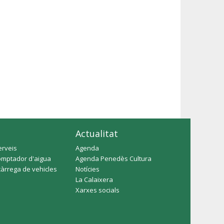
Actualitat
erveis
Agenda
omptador d'aigua
Agenda Penedès Cultura
càrrega de vehicles
Notícies
La Calaixera
Xarxes socials