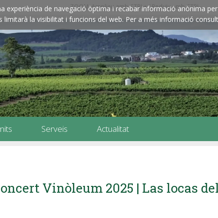
ZOOM: Amplieu amb CTRL+ / Reduïu amb CTRL-
e una experiència de navegació òptima i recabar informació anònima per 
imitarà la visibilitat i funcions del web. Per a més informació consult
mits
Serveis
Actualitat
oncert Vinòleum 2025 | Las locas de