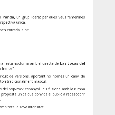
l Panda
, un grup liderat per dues veus femenines
spectiva única.
ben entrada la nit.
una festa nocturna amb el directe de
Las Locas del
n frenos”.
ircuit de versions, aportant no només un canvi de
ori tradicionalment masculí.
ts del pop-rock espanyol i els fusiona amb la rumba
na proposta única que convida el públic a redescobrir
.
amb tota la seva intensitat.