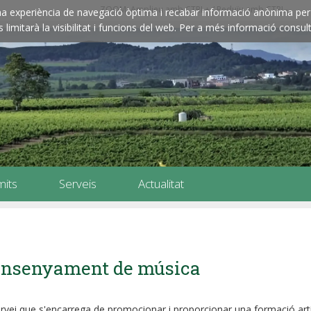
ZOOM: Amplieu amb CTRL+ / Reduïu amb CTRL-
e una experiència de navegació òptima i recabar informació anònima per 
imitarà la visibilitat i funcions del web. Per a més informació consult
mits
Serveis
Actualitat
nsenyament de música
rvei que s'encarrega de promocionar i proporcionar una formació artí