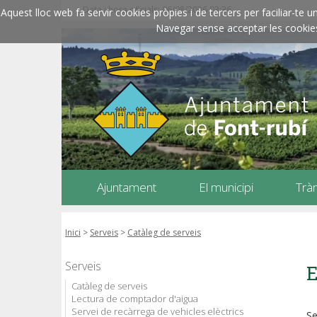
Data i hora oficials: 06/08/2026
03:36
Aquest lloc web fa servir cookies pròpies i de tercers per faciliar-t
Navegar sense acceptar les cookies l
Ajuntament
El municipi
Trà
Inici
>
Serveis
>
Catàleg de serveis
Serveis
E
Catàleg de serveis
Lectura de comptador d'aigua
Servei de recàrrega de vehicles elèctrics
Se