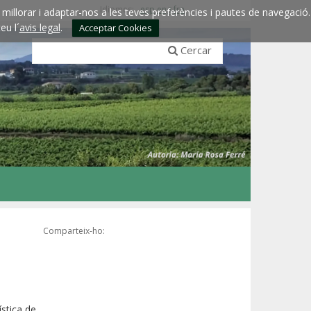
Idiomes:
esp
eng
fra
millorar i adaptar-nos a les teves preferències i pautes de navegació.
eu l´
avis legal
.
Acceptar Cookies
Cercar
Comparteix-ho:
stica de