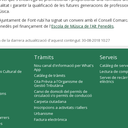
alitat i garantir la qualificació de les futures generacions de professio
sica.
Ajuntament de Font-rubí ha signat un conveni amb el Consell Comarcal
nedès pel finançament de l'
Escola de Música de l'Alt Penedès
.
a de la darrera actualització d'aquest contingut:
30-08-2018 10:27
Tràmits
Serveis
Nou canal d'informació per What's
Catàleg de serv
App
i Cultural de
Lectura de comp
Catàleg de tràmits
Servei de recàr
Cita Prèvia a l'Organisme de
elèctrics
Gestió Tributària
Canvi de domicili del permís de
ions
circulació i/o permís de conducció
Carpeta ciutadana
Inscripcions a activitats i tallers
Urbanisme
arrers
Factura electrònica
es