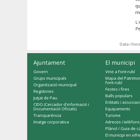
qu
mú
L'
Pe
Data i hor
Ajuntament
El municipi
Govern
Vine a Font-rubí
Grups municipals
Mapa del Patrimon
Font-rubí
Organització municipal
Festes i fires
Regidories
Balls populars
Jutjat de Pau
Entitats i associac
CIDO (Cercador d'informació i
Documentació Oficials)
Equipaments
Transparència
Turisme
Imatge corporativa
Adreces i telèfons
Plànol / Guia de c
El municipi en xifr