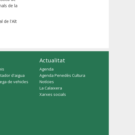
nals de la
 de l'Alt
Actualitat
eis
Agenda
tador d'aigua
Agenda Penedès Cultura
rega de vehicles
Notícies
La Calaixera
Xarxes socials