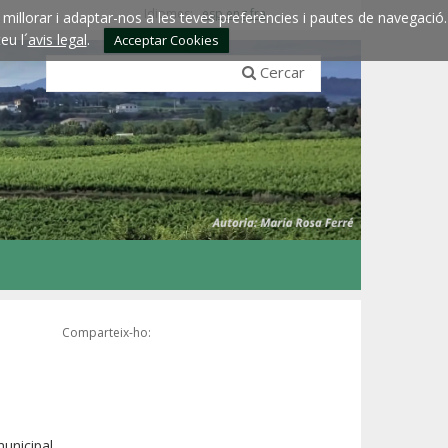
Idiomes:
esp
eng
fra
millorar i adaptar-nos a les teves preferències i pautes de navegació.
eu l´
avis legal
.
Acceptar Cookies
Cercar
Comparteix-ho:
municipal