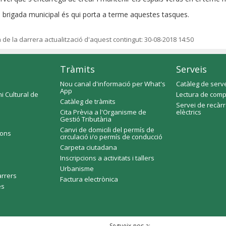
 brigada municipal és qui porta a terme aquestes tasques.
a de la darrera actualització d'aquest contingut:
30-08-2018 14:50
Tràmits
Serveis
Nou canal d'informació per What's
Catàleg de serv
App
i Cultural de
Lectura de comp
Catàleg de tràmits
Servei de recàr
Cita Prèvia a l'Organisme de
elèctrics
Gestió Tributària
Canvi de domicili del permís de
ions
circulació i/o permís de conducció
Carpeta ciutadana
Inscripcions a activitats i tallers
Urbanisme
arrers
Factura electrònica
es
Segueix-nos a: