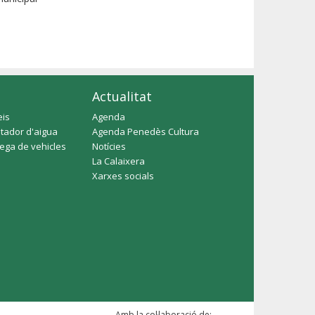
Actualitat
eis
Agenda
tador d'aigua
Agenda Penedès Cultura
rega de vehicles
Notícies
La Calaixera
Xarxes socials
Amb la col·laboració de: