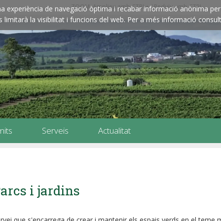
ZOOM: Amplieu amb CTRL+ / Reduïu amb CTRL-
e una experiència de navegació òptima i recabar informació anònima per 
imitarà la visibilitat i funcions del web. Per a més informació consult
mits
Serveis
Actualitat
arcs i jardins
rvei que s'encarrega de crear i mantenir els espais verds en el teme 