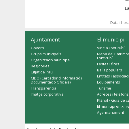
La
Data i hor
Ajuntament
El municipi
Govern
Vine a Font-rubí
Grups municipals
Mapa del Patrimon
Font-rubí
Organització municipal
Festes i fires
Regidories
Balls populars
Jutjat de Pau
Entitats i associac
CIDO (Cercador d'informació i
Documentació Oficials)
Equipaments
Transparència
Turisme
Imatge corporativa
Adreces i telèfons
Plànol / Guia de c
El municipi en xifr
Agermanament