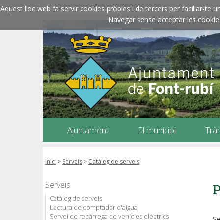
Data i hora oficials: 07/08/2026
22:29
Aquest lloc web fa servir cookies pròpies i de tercers per faciliar-t
Navegar sense acceptar les cookies l
Ajuntament
El municipi
Trà
Inici
>
Serveis
>
Catàleg de serveis
Serveis
P
Catàleg de serveis
Lectura de comptador d'aigua
Servei de recàrrega de vehicles elèctrics
Se