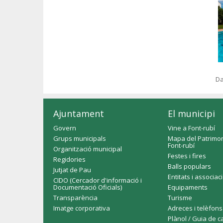
Da
Ajuntament
El municipi
Govern
Vine a Font-rubí
Grups municipals
Mapa del Patrimon
Font-rubí
Organització municipal
Festes i fires
Regidories
Balls populars
Jutjat de Pau
Entitats i associac
CIDO (Cercador d'informació i
Documentació Oficials)
Equipaments
Transparència
Turisme
Imatge corporativa
Adreces i telèfons
Plànol / Guia de c