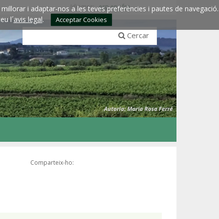
Idiomes:
esp
eng
fra
millorar i adaptar-nos a les teves preferències i pautes de navegació.
eu l´
avis legal
.
Acceptar Cookies
Cercar
Comparteix-ho: