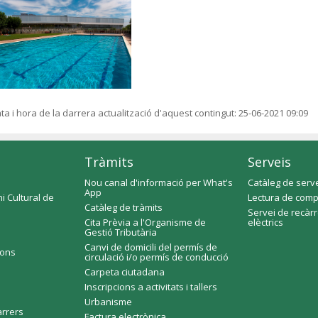
ta i hora de la darrera actualització d'aquest contingut:
25-06-2021 09:09
Tràmits
Serveis
Nou canal d'informació per What's
Catàleg de serv
App
i Cultural de
Lectura de comp
Catàleg de tràmits
Servei de recàr
Cita Prèvia a l'Organisme de
elèctrics
Gestió Tributària
Canvi de domicili del permís de
ions
circulació i/o permís de conducció
Carpeta ciutadana
Inscripcions a activitats i tallers
Urbanisme
arrers
Factura electrònica