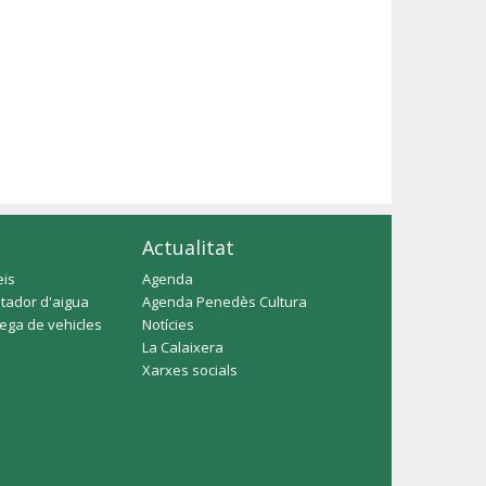
Actualitat
eis
Agenda
tador d'aigua
Agenda Penedès Cultura
rega de vehicles
Notícies
La Calaixera
Xarxes socials