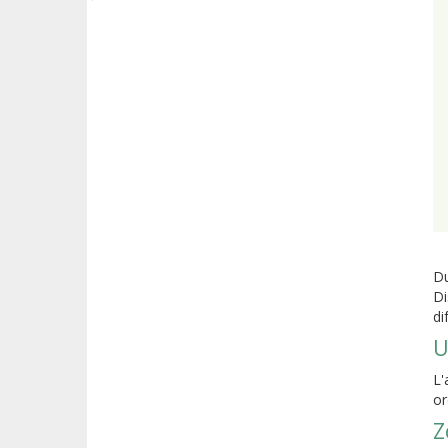
Du
Di
di
U
L'
or
Z