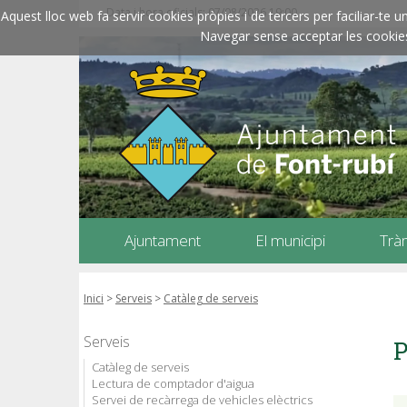
Data i hora oficials: 07/08/2026
19:00
Aquest lloc web fa servir cookies pròpies i de tercers per faciliar-t
Navegar sense acceptar les cookies l
Ajuntament
El municipi
Trà
Inici
>
Serveis
>
Catàleg de serveis
Serveis
P
Catàleg de serveis
Lectura de comptador d'aigua
Servei de recàrrega de vehicles elèctrics