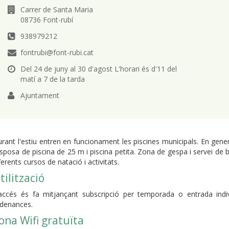
Carrer de Santa Maria
08736 Font-rubí
938979212
fontrubi@font-rubi.cat
Del 24 de juny al 30 d'agost L'horari és d'11 del
matí a 7 de la tarda
Ajuntament
rant l'estiu entren en funcionament les piscines municipals. En gener
sposa de piscina de 25 m i piscina petita. Zona de gespa i servei de b
ferents cursos de natació i activitats.
tilització
accés és fa mitjançant subscripció per temporada o entrada indiv
denances.
ona Wifi gratuïta