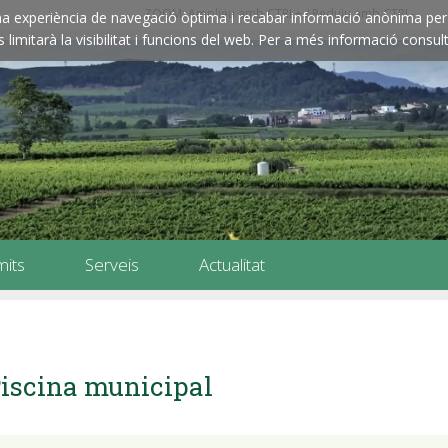
ZOOM: Amplieu amb CTRL+ / Reduïu amb CTRL-
e una experiència de navegació òptima i recabar informació anònima per 
imitarà la visibilitat i funcions del web. Per a més informació consult
mits
Serveis
Actualitat
iscina municipal