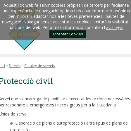
Aquest lloc web fa servir cookies pròpies i de tercers per faciliar-te
una experiència de navegació òptima i recabar informació anònima
per millorar i adaptar-nos a les teves preferències i pautes de
navegació. Navegar sense acceptar les cookies limitarà la visibilitat i
funcions del web. Per a més informació consulteu l´
avis legal
.
Acceptar Cookies
nici
>
Serveis
>
Catàleg de serveis
Protecció civil
Servei que s'encarrega de planificar i executar les accions necessàries
per respondre a emergències i riscos greus per a la ciutadania
Línies de servei:
Elaboració de plans d'autoprotecció i altra tipus de plans de
protecció