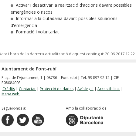
Activar i desactivar la realització d'accions davant possibles
emergències o riscos
Informar a la ciutadania davant possibles situacions
d'emergència
Formació i voluntariat
Data i hora de la darrera actualització d'aquest contingut:
20-06-2017 12:22
Ajuntament de Font-rubí
Plaça de l'Ajuntament, 1 | 08736 - Font-rubí | Tel. 93 897 92 12 | CIF
P0808400F
Crèdits
|
Contactar
|
Protecció de dades
|
Avís legal
|
Accessibilitat
|
Mapa web
Segueix-nos a:
Amb la col·laboració de: