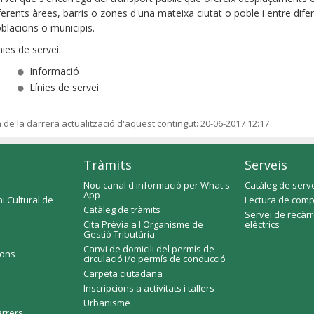
ferents àrees, barris o zones d'una mateixa ciutat o poble i entre dife
blacions o municipis.
nies de servei:
Informació
Línies de servei
a de la darrera actualització d'aquest contingut:
20-06-2017 12:17
Tràmits
Serveis
Nou canal d'informació per What's
Catàleg de serv
App
i Cultural de
Lectura de comp
Catàleg de tràmits
Servei de recàr
Cita Prèvia a l'Organisme de
elèctrics
Gestió Tributària
Canvi de domicili del permís de
ions
circulació i/o permís de conducció
Carpeta ciutadana
Inscripcions a activitats i tallers
Urbanisme
arrers