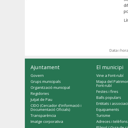
di
po
Lí
Data i hor
Ajuntament
El municipi
Govern
Vine a Font-rubí
Grups municipals
Mapa del Patrimon
Font-rubí
Organització municipal
Festes i fires
Regidories
Balls populars
Jutjat de Pau
Entitats i associac
CIDO (Cercador d'informació i
Documentació Oficials)
Equipaments
Transparència
Turisme
Imatge corporativa
Adreces i telèfons
Plànol / Guia de c