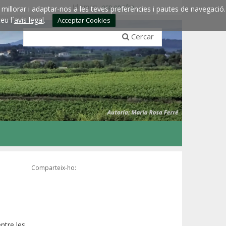
Idiomes:
esp
eng
fra
millorar i adaptar-nos a les teves preferències i pautes de navegació.
eu l´
avis legal
.
Acceptar Cookies
Cercar
Comparteix-ho:
ntre les