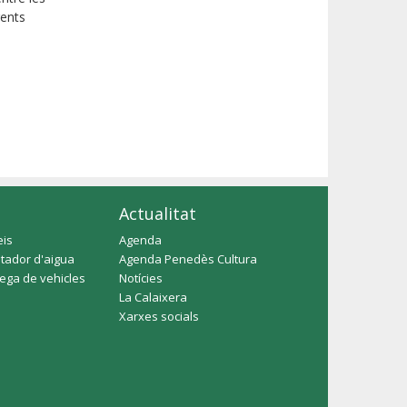
rents
Actualitat
eis
Agenda
tador d'aigua
Agenda Penedès Cultura
rega de vehicles
Notícies
La Calaixera
Xarxes socials