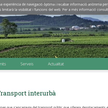
ZOOM: Amplieu amb CTRL+ / Reduïu amb CTRL-
e una experiència de navegació òptima i recabar informació anònima per 
imitarà la visibilitat i funcions del web. Per a més informació consult
mits
Serveis
Actualitat
ransport interurbà
rvei que s'encarrega del transport públic que ofereix desplaçaments e