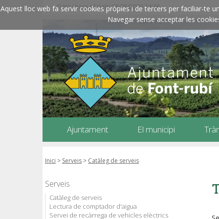
Data i hora oficials: 08/08/2026
14:38
Aquest lloc web fa servir cookies pròpies i de tercers per faciliar-t
Navegar sense acceptar les cookies l
Ajuntament
El municipi
Trà
Inici
>
Serveis
>
Catàleg de serveis
Serveis
T
Catàleg de serveis
Lectura de comptador d'aigua
Servei de recàrrega de vehicles elèctrics
Se