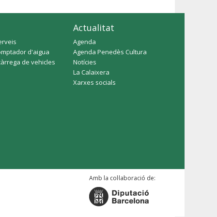
Actualitat
erveis
Agenda
omptador d'aigua
Agenda Penedès Cultura
càrrega de vehicles
Notícies
La Calaixera
Xarxes socials
Amb la col·laboració de: