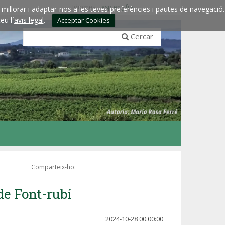
Idiomes:
esp
eng
fra
millorar i adaptar-nos a les teves preferències i pautes de navegació.
eu l´
avis legal
.
Acceptar Cookies
Cercar
Comparteix-ho:
de Font-rubí
2024-10-28 00:00:00