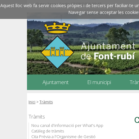
Data i hora oficials: 07/08/2026
20:43
Aquest lloc web fa servir cookies pròpies i de tercers per faciliar-t
Navegar sense acceptar les cookies l
Ajuntament
El municipi
Trà
Inici
>
Tràmits
Tràmits
C
Nou canal d'informació per What's App
Catàleg de tràmits
Cita Prèvia a l'Organisme de Gestió