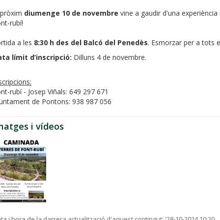
 pròxim
diumenge 10 de novembre
vine a gaudir d'una experiència
nt-rubí!
rtida a les
8:30 h des del Balcó del Penedès
. Esmorzar per a tots e
ta límit d’inscripció:
Dilluns 4 de novembre.
scripcions:
nt-rubí - Josep Viñals: 649 297 671
untament de Pontons: 938 987 056
matges i vídeos
ta i hora de la darrera actualització d'aquest contingut:
'28-10-2024 10:20