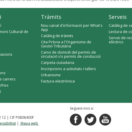
i
Tràmits
Serveis
í
Nou canal d'informació per What's
Catàleg de s
App
moni Cultural de
Lectura de c
Catàleg de tràmits
Servei de re
Cita Prèvia a l'Organisme de
elèctrics
Gestió Tributària
Canvi de domicili del permís de
ciacions
circulació i/o permís de conducció
Carpeta ciutadana
Inscripcions a activitats i tallers
fons
Urbanisme
e carrers
Factura electrònica
xifres
t
Segueix-nos a:
92 12 | CIF P0808400F
essibilitat
|
Mapa web