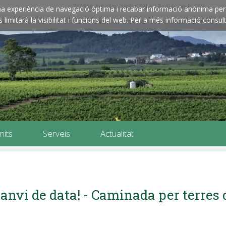
ZOOM: Amplieu amb CTRL+ / Reduïu amb CTRL-
e una experiència de navegació òptima i recabar informació anònima per 
imitarà la visibilitat i funcions del web. Per a més informació consult
mits
Serveis
Actualitat
anvi de data! - Caminada per terres 