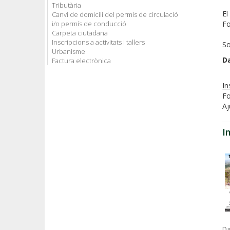
Tributària
El
Canvi de domicili del permís de circulació
i/o permís de conducció
Fo
Carpeta ciutadana
Inscripcions a activitats i tallers
So
Urbanisme
Da
Factura electrònica
In
Fo
Aj
I
Da