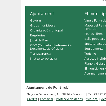
Ajuntament
El municip
Govern
Vine a Font-rub
Grups municipals
Mapa del Patri
Font-rubí
Organització municipal
Festes i fires
Regidories
Balls populars
Jutjat de Pau
Entitats i asso
CIDO (Cercador d'informació i
Documentació Oficials)
Equipaments
Transparència
Turisme
Imatge corporativa
Adreces i telè
Plànol / Guia d
El municipi en 
Agermanamen
Ajuntament de Font-rubí
Plaça de l'Ajuntament, 1 | 08736 - Font-rubí | Tel. 93 897 
Crèdits
|
Contactar
|
Protecció de dades
|
Avís legal
|
Acc