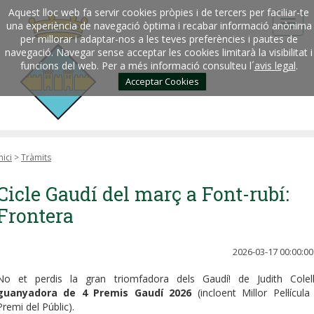
Aquest lloc web fa servir cookies pròpies i de tercers per faciliar-te
una experiència de navegació òptima i recabar informació anònima
per millorar i adaptar-nos a les teves preferències i pautes de
navegació. Navegar sense acceptar les cookies limitarà la visibilitat i
funcions del web. Per a més informació consulteu l´
avis legal
.
Acceptar Cookies
nici
>
Tràmits
Cicle Gaudí del març a Font-rubí:
Frontera
2026-03-17 00:00:00
No et perdis la gran triomfadora dels Gaudí! de Judith Colell
guanyadora de 4 Premis Gaudí 2026
(incloent Millor Pel·lícula 
Premi del Públic).