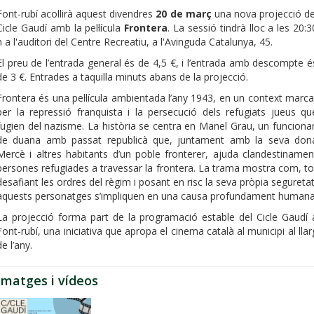
Font-rubí acollirà aquest divendres
20 de març
una nova projecció de
Cicle Gaudí amb la pel·lícula
Frontera
. La sessió tindrà lloc a les 20:3
h a l'auditori del Centre Recreatiu, a l'Avinguda Catalunya, 45.
El preu de l’entrada general és de 4,5 €, i l’entrada amb descompte é
de 3 €. Entrades a taquilla minuts abans de la projecció.
Frontera és una pel·lícula ambientada l’any 1943, en un context marca
per la repressió franquista i la persecució dels refugiats jueus qu
fugien del nazisme. La història se centra en Manel Grau, un funcionar
de duana amb passat republicà que, juntament amb la seva don
Mercè i altres habitants d’un poble fronterer, ajuda clandestinamen
persones refugiades a travessar la frontera. La trama mostra com, to
desafiant les ordres del règim i posant en risc la seva pròpia seguretat
aquests personatges s’impliquen en una causa profundament humana
La projecció forma part de la programació estable del Cicle Gaudí 
Font-rubí, una iniciativa que apropa el cinema català al municipi al llar
de l’any.
Imatges i vídeos