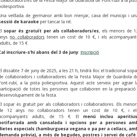
col·laboradors/es de la Festa Major de Guardiola de Font-rubí a la pist
poliesportiva.
Una vetllada de germanor amb bon menjar, cava del municipi i un
sessió de karaoke
per tancar la nit.
El
sopar és gratuït per als col·laboradors/es
, els menors de 1
anys
no col·laboradors
tenen un cost de 10 €, i els acompanyant
adults, de 15 €
Cal inscriure-s’hi abans del 3 de juny
:
Inscripció
El dissabte 7 de juny de 2025, a les 21 h, tindrà lloc el tradicional sopa
de col·laboradors i col·laboradores de la Festa Major de Guardiola d
Font-rubí, a la pista poliesportiva. Aquest acte serveix per agrair l
participació de totes les persones que col·laboren en la preparació 
desenvolupament de la festa.
El sopar és gratuït per als col·laboradors i col·laboradores. Els menor
de 12 anys no col·laboradors tenen un cost de 10 €, i el
acompanyants adults, de 15 €. El
menú inclou aperitius
botifarrada amb cansalada i opcions per a persones am
dietes especials (hamburguesa vegana o pa per a celíacs, am
demanda prèvia), a més de begudes, postres i servei de cafè 