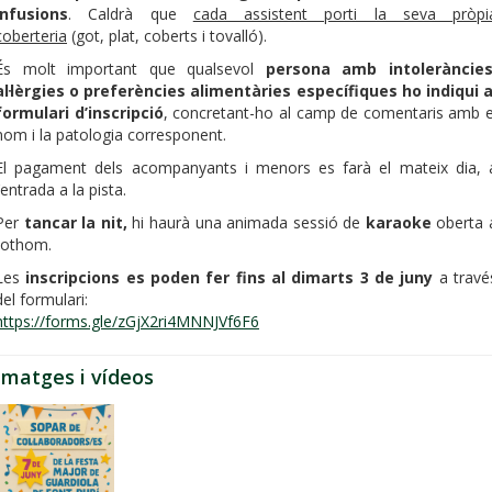
infusions
. Caldrà que
cada assistent porti la seva pròpi
coberteria
(got, plat, coberts i tovalló).
És molt important que qualsevol
persona amb intoleràncies
al·lèrgies o preferències alimentàries específiques ho indiqui a
formulari d’inscripció
, concretant-ho al camp de comentaris amb e
nom i la patologia corresponent.
El pagament dels acompanyants i menors es farà el mateix dia, 
l’entrada a la pista.
Per
tancar la nit,
hi haurà una animada sessió de
karaoke
oberta 
tothom.
Les
inscripcions es poden fer fins al dimarts 3 de juny
a travé
del formulari:
https://forms.gle/zGjX2ri4MNNJVf6F6
Imatges i vídeos