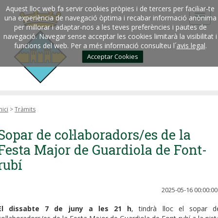
Aquest lloc web fa servir cookies pròpies i de tercers per faciliar-te
una experiència de navegació òptima i recabar informació anònima
per millorar i adaptar-nos a les teves preferències i pautes de
navegació. Navegar sense acceptar les cookies limitarà la visibilitat i
funcions del web. Per a més informació consulteu l´
avis legal
.
Acceptar Cookies
nici
>
Tràmits
Sopar de col·laboradors/es de la
Festa Major de Guardiola de Font-
rubí
2025-05-16 00:00:00
El dissabte 7 de juny a les 21 h
, tindrà lloc el sopar d