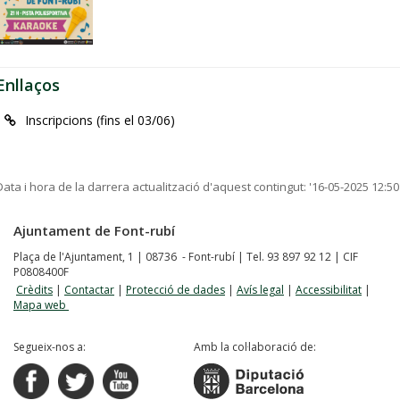
Enllaços
Inscripcions (fins el 03/06)
Data i hora de la darrera actualització d'aquest contingut:
'16-05-2025 12:50
Ajuntament de Font-rubí
Plaça de l'Ajuntament, 1 | 08736 - Font-rubí | Tel. 93 897 92 12 | CIF
P0808400F
Crèdits
|
Contactar
|
Protecció de dades
|
Avís legal
|
Accessibilitat
|
Mapa web
Segueix-nos a:
Amb la col·laboració de: