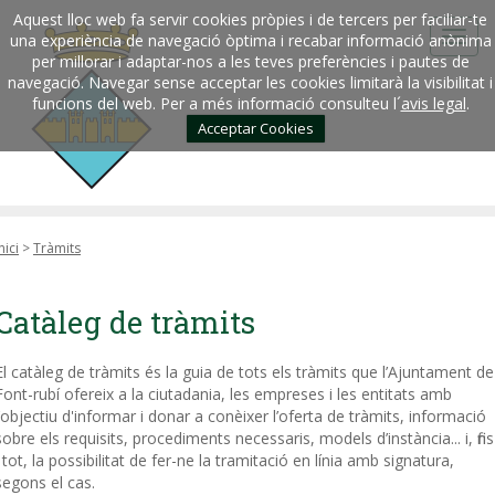
Aquest lloc web fa servir cookies pròpies i de tercers per faciliar-te
una experiència de navegació òptima i recabar informació anònima
per millorar i adaptar-nos a les teves preferències i pautes de
navegació. Navegar sense acceptar les cookies limitarà la visibilitat i
funcions del web. Per a més informació consulteu l´
avis legal
.
Acceptar Cookies
nici
>
Tràmits
Catàleg de tràmits
El catàleg de tràmits és la guia de tots els tràmits que l’Ajuntament de
Font-rubí ofereix a la ciutadania, les empreses i les entitats amb
l’objectiu d'informar i donar a conèixer l’oferta de tràmits, informació
sobre els requisits, procediments necessaris, models d’instància... i, fins
i tot, la possibilitat de fer-ne la tramitació en línia amb signatura,
segons el cas.