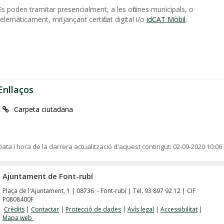
Es poden tramitar presencialment, a les oficines municipals, o
telemàticament, mitjançant certificat digital i/o
idCAT Mòbil
.
Enllaços
Carpeta ciutadana
Data i hora de la darrera actualització d'aquest contingut:
02-09-2020 10:06
Ajuntament de Font-rubí
Plaça de l'Ajuntament, 1 | 08736 - Font-rubí | Tel. 93 897 92 12 | CIF
P0808400F
Crèdits
|
Contactar
|
Protecció de dades
|
Avís legal
|
Accessibilitat
|
Mapa web