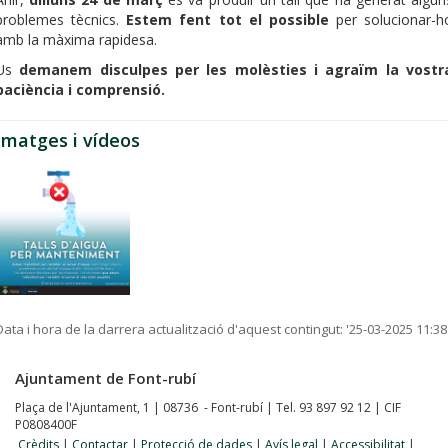
problemes tècnics.
Estem fent tot el possible
per solucionar-h
amb la màxima rapidesa.
Us
demanem disculpes per les molèsties i agraïm la vostr
paciència i comprensió.
Imatges i vídeos
Data i hora de la darrera actualització d'aquest contingut:
'25-03-2025 11:38
Ajuntament de Font-rubí
Plaça de l'Ajuntament, 1 | 08736 - Font-rubí | Tel. 93 897 92 12 | CIF
P0808400F
Crèdits
|
Contactar
|
Protecció de dades
|
Avís legal
|
Accessibilitat
|