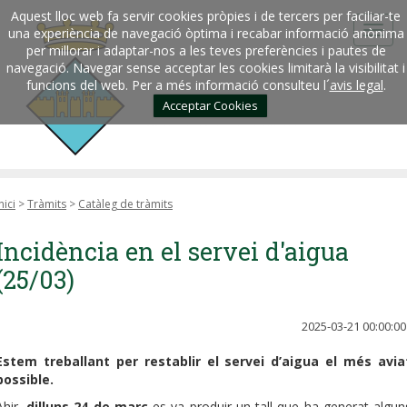
Aquest lloc web fa servir cookies pròpies i de tercers per faciliar-te
una experiència de navegació òptima i recabar informació anònima
per millorar i adaptar-nos a les teves preferències i pautes de
navegació. Navegar sense acceptar les cookies limitarà la visibilitat i
funcions del web. Per a més informació consulteu l´
avis legal
.
Acceptar Cookies
nici
>
Tràmits
>
Catàleg de tràmits
Incidència en el servei d'aigua
(25/03)
2025-03-21 00:00:00
Estem treballant per restablir el servei d’aigua el més avia
possible.
Ahir,
dilluns 24 de març
es va produir un tall que ha generat algun