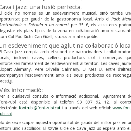
Cava i jazz: una fusió perfecta!
El cicle no només és un esdeveniment musical, sinó també un
oportunitat per gaudir de la gastronomia local. Amb el
Pack Men
Gastronòmic + Entrada a un concert
per 35 €, els assistents podra
degustar els plats típics de la zona en col·laboració amb restaurant
com Cal Pau Xich i Can Güell, situats al mateix poble.
Un esdeveniment que aglutina col·laboració loca
El Cava Jazz compta amb el suport de patrocinadors i col·laborador
locals, incloent caves, cellers, productors d’oli i comerços qu
enforteixen l’arrelament de l’esdeveniment al territori. Les caves Jaum
Llopart Alemany, Pere Olivella Galimany, U Mes U, entre d’altres
acompanyen l’esdeveniment amb els seus productes de reconegu
prestigi.
Més informació:
Per a qualsevol consulta o informació addicional, l’Ajuntament d
Font-rubí està disponible al telèfon 93 897 92 12, al corre
electrònic
fontrubi@font-rubi.cat
i a través del web oficial:
www.font
rubi.cat
.
No deixeu escapar aquesta oportunitat de gaudir del millor jazz en u
entorn únic i acollidor. El XXVIè Cicle de Cava Jazz us espera amb el