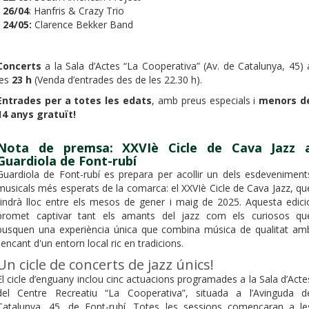
-
26/04
: Hanfris & Crazy Trio
-
24/05:
Clarence Bekker Band
Concerts
a la Sala d’Actes “La Cooperativa” (Av. de Catalunya, 45) 
les
23 h
(Venda d’entrades des de les 22.30 h).
Entrades per a totes les edats
, amb preus especials i
menors d
14 anys gratuït!
Nota de premsa: XXVIè Cicle de Cava Jazz 
Guardiola de Font-rubí
Guardiola de Font-rubí es prepara per acollir un dels esdeveniment
musicals més esperats de la comarca: el XXVIè Cicle de Cava Jazz, qu
tindrà lloc entre els mesos de gener i maig de 2025. Aquesta edici
promet captivar tant els amants del jazz com els curiosos qu
busquen una experiència única que combina música de qualitat am
l'encant d'un entorn local ric en tradicions.
Un cicle de concerts de jazz únics!
El cicle d’enguany inclou cinc actuacions programades a la Sala d’Acte
del Centre Recreatiu “La Cooperativa”, situada a l’Avinguda d
Catalunya, 45, de Font-rubí. Totes les sessions començaran a le