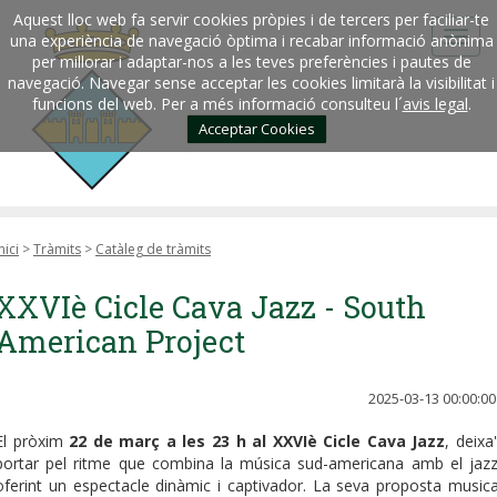
Aquest lloc web fa servir cookies pròpies i de tercers per faciliar-te
una experiència de navegació òptima i recabar informació anònima
per millorar i adaptar-nos a les teves preferències i pautes de
navegació. Navegar sense acceptar les cookies limitarà la visibilitat i
funcions del web. Per a més informació consulteu l´
avis legal
.
Acceptar Cookies
nici
>
Tràmits
>
Catàleg de tràmits
XXVIè Cicle Cava Jazz - South
American Project
2025-03-13 00:00:00
El pròxim
22 de març a les 23 h al XXVIè Cicle Cava Jazz
, deixa'
portar pel ritme que combina la música sud-americana amb el jazz
oferint un espectacle dinàmic i captivador. La seva proposta musica