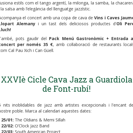
fusiona estils com el tango argentí, la milonga, la samba, la chacarer
i la salsa amb l’elegància del llenguatge jazzístic.
Acompanya el concert amb una copa de cava de
Vins i Caves Jaum
Llopart Alemany
i un tast dels deliciosos productes d'
Oli Per
Lluch!
També, pots gaudir del
Pack Menú Gastronòmic + Entrada a
concert per només 35 €
, amb col·laboració de restaurants local
com Cal Pau Xich i Can Güell.
XXVIè Cicle Cava Jazz a Guardiola
de Font-rubí!
5 nits inoblidables de jazz amb artistes excepcionals i l'encant de
nostre poble. Marca al calendari aquestes dates:
-
25/01:
The Oldians & Memi Sillah
-
22/02:
O’Clock Jazz Band
-
22/03:
South American Project