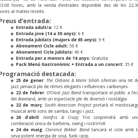
23.00 hores, amb la venda d’entrades disponible des de les 22.3
hores al mateix recinte.
Preus d’entrada:
Entrada adult/a:
12 €
Entrada jove (14 a 30 anys):
6 €
Entrada jubilats (majors de 65 anys):
9 €
Abonament Cicle adult:
50 €
Abonament Cicle jubilats:
40 €
Entrada per a menors de 14 anys:
Gratuïta
Pack Menú Gastronòmic + Entrada a un concert:
35 €
Programació destacada:
25 de gener
:
The Oldians & Memi Sillah
oferiran una nit d
jazz jamaicà ple de ritmes elegants i influències caribenyes.
22 de febrer
:
O’Clock Jazz Band
transportarà el públic a l’er
del dixieland, amb un espectacle ple de diversió i nostàlgia.
22 de març
:
South American Project
portarà el mestissatg
musical amb sons de samba, tango i jazz.
26 d’abril
:
Hanfris & Crazy Trio
sorprendrà amb un
combinació única de barberia, swing i rock’n’roll.
24 de maig
:
Clarence Bekker Band
tancarà el cicle amb l
seva potent energia de soul, funk i pop.