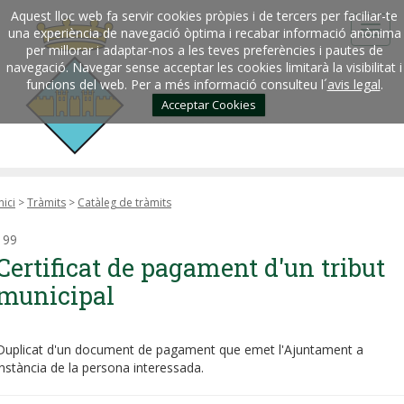
Aquest lloc web fa servir cookies pròpies i de tercers per faciliar-te
una experiència de navegació òptima i recabar informació anònima
per millorar i adaptar-nos a les teves preferències i pautes de
navegació. Navegar sense acceptar les cookies limitarà la visibilitat i
funcions del web. Per a més informació consulteu l´
avis legal
.
Acceptar Cookies
nici
>
Tràmits
>
Catàleg de tràmits
199
Certificat de pagament d'un tribut
municipal
Duplicat d'un document de pagament que emet l'Ajuntament a
instància de la persona interessada.