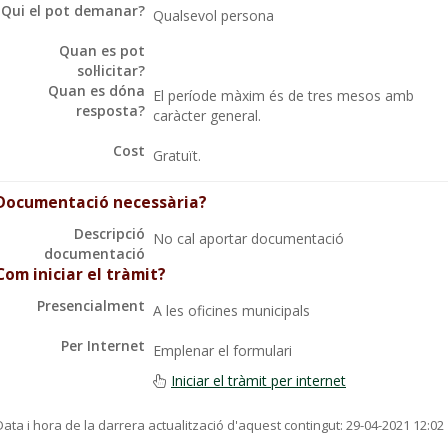
Qui el pot demanar?
Qualsevol persona
Quan es pot
sol·licitar?
Quan es dóna
El període màxim és de tres mesos amb
resposta?
caràcter general.
Cost
Gratuït.
Documentació necessària?
Descripció
No cal aportar documentació
documentació
Com iniciar el tràmit?
Presencialment
A les oficines municipals
Per Internet
Emplenar el formulari
Iniciar el tràmit per internet
Data i hora de la darrera actualització d'aquest contingut:
29-04-2021 12:02