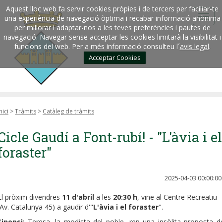
Aquest lloc web fa servir cookies pròpies i de tercers per faciliar-te
una experiència de navegació òptima i recabar informació anònima
per millorar i adaptar-nos a les teves preferències i pautes de
navegació. Navegar sense acceptar les cookies limitarà la visibilitat i
funcions del web. Per a més informació consulteu l´
avis legal
.
Acceptar Cookies
nici
>
Tràmits
>
Catàleg de tràmits
Cicle Gaudí a Font-rubí! - "L'àvia i el
foraster"
2025-04-03 00:00:00
El pròxim divendres
11 d'abril
a les
20:30 h
, vine al Centre Recreatiu
(Av. Catalunya 45) a gaudir d'"
L'àvia i el foraster
".
Sinopsi
: Teresa, la modista del poble, rep una insòlita proposta d