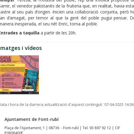
Samir, el venedor pakistanès de la fruiteria que, en realitat, havia esta
sastre al seu país d’origen. Inicien una col·laboració conjunta, però h
fan d’amagat, per temor al que la gent del poble pugui pensar. D
manera inesperada, el seu nét Enric, torna al poble.
Entrades a taquilla
a partir de les 20h.
Imatges i vídeos
Data i hora de la darrera actualització d'aquest contingut:
'07-04-2025 14:06
Ajuntament de Font-rubí
Plaça de l'Ajuntament, 1 | 08736 - Font-rubí | Tel. 93 897 92 12 | CIF
P0808400F