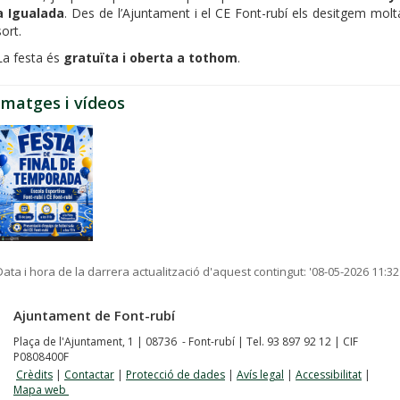
a Igualada
. Des de l’Ajuntament i el CE Font-rubí els desitgem molt
sort.
La festa és
gratuïta i oberta a tothom
.
Imatges i vídeos
Data i hora de la darrera actualització d'aquest contingut:
'08-05-2026 11:32
Ajuntament de Font-rubí
Plaça de l'Ajuntament, 1 | 08736 - Font-rubí | Tel. 93 897 92 12 | CIF
P0808400F
Crèdits
|
Contactar
|
Protecció de dades
|
Avís legal
|
Accessibilitat
|
Mapa web