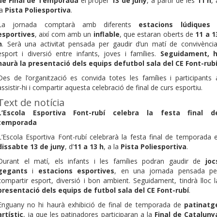
de Final de Temporada
el proper
13 de juny
, a partir de les
11 h
, 
la
Pista Poliesportiva
.
La jornada comptarà amb diferents
estacions lúdiques 
esportives
, així com amb un
inflable
, que estaran oberts de
11 a 1
h
. Serà una activitat pensada per gaudir d’un matí de convivència
esport i diversió entre infants, joves i famílies.
Seguidament, h
haurà la presentació dels equips defutbol sala del CE Font-rubí
Des de l’organització es convida totes les famílies i participants 
assistir-hi i compartir aquesta celebració de final de curs esportiu.
Text de notícia
L’Escola Esportiva Font-rubí celebra la festa final d
temporada
L’Escola Esportiva Font-rubí celebrarà la festa final de temporada e
dissabte 13 de juny
, d’
11 a 13 h
, a la
Pista Poliesportiva
.
Durant el matí, els infants i les famílies podran gaudir de
joc
gegants
i
estacions esportives
, en una jornada pensada pe
compartir esport, diversió i bon ambient. Seguidament, tindrà lloc l
presentació dels equips de futbol sala del CE Font-rubí
.
Enguany no hi haurà exhibició de final de temporada de
patinatg
artístic
, ja que les patinadores participaran a la
Final de Cataluny