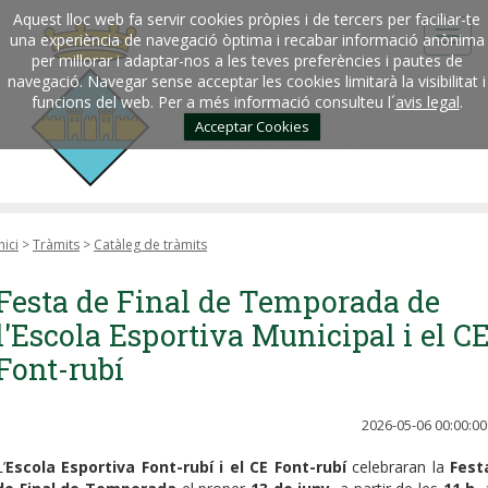
Aquest lloc web fa servir cookies pròpies i de tercers per faciliar-te
una experiència de navegació òptima i recabar informació anònima
per millorar i adaptar-nos a les teves preferències i pautes de
navegació. Navegar sense acceptar les cookies limitarà la visibilitat i
funcions del web. Per a més informació consulteu l´
avis legal
.
Acceptar Cookies
nici
>
Tràmits
>
Catàleg de tràmits
Festa de Final de Temporada de
l'Escola Esportiva Municipal i el C
Font-rubí
2026-05-06 00:00:00
’
Escola Esportiva Font-rubí i el CE Font-rubí
celebraran la
Fest