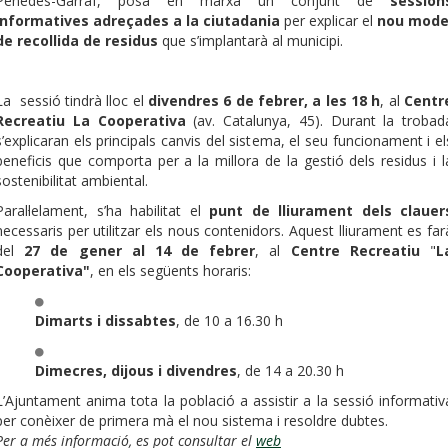
Penedès-Garraf, posa en marxa un conjunt de
session
informatives adreçades a la ciutadania
per explicar el
nou mode
de recollida de residus
que s’implantarà al municipi.
La sessió tindrà lloc el
divendres 6 de febrer, a les 18 h
, al
Centr
Recreatiu La Cooperativa
(av. Catalunya, 45). Durant la trobad
s’explicaran els principals canvis del sistema, el seu funcionament i el
beneficis que comporta per a la millora de la gestió dels residus i l
sostenibilitat ambiental.
Paral·lelament, s’ha habilitat el
punt de lliurament dels clauer
necessaris per utilitzar els nous contenidors. Aquest lliurament es far
del
27 de gener al 14 de febrer
, al
Centre Recreatiu
"
L
Cooperativa"
, en els següents horaris:
Dimarts i dissabtes
, de 10 a 16.30 h
Dimecres, dijous i divendres
, de 14 a 20.30 h
L’Ajuntament anima tota la població a assistir a la sessió informativ
per conèixer de primera mà el nou sistema i resoldre dubtes.
Per a més informació, es pot consultar el
web