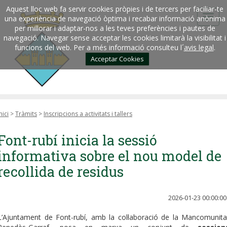
Aquest lloc web fa servir cookies pròpies i de tercers per faciliar-te
una experiència de navegació òptima i recabar informació anònima
per millorar i adaptar-nos a les teves preferències i pautes de
navegació. Navegar sense acceptar les cookies limitarà la visibilitat i
funcions del web. Per a més informació consulteu l´
avis legal
.
Acceptar Cookies
nici
>
Tràmits
>
Inscripcions a activitats i tallers
Font-rubí inicia la sessió
informativa sobre el nou model de
recollida de residus
2026-01-23 00:00:00
L’Ajuntament de Font-rubí, amb la col·laboració de la Mancomunita