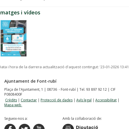
Imatges i vídeos
Data i hora de la darrera actualització d'aquest contingut:
'23-01-2026 13:41
Ajuntament de Font-rubí
Plaça de l'Ajuntament, 1 | 08736 - Font-rubí | Tel. 93 897 92 12 | CIF
P0808400F
Crèdits
|
Contactar
|
Protecció de dades
|
Avís legal
|
Accessibilitat
|
Mapa web
Segueix-nos a:
Amb la col·laboració de: