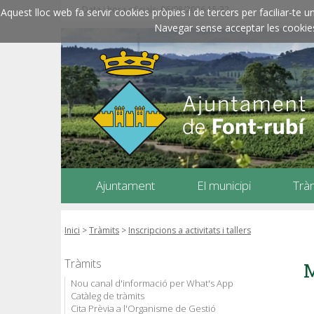
Data i hora oficials: 06/08/2026
15:32
Aquest lloc web fa servir cookies pròpies i de tercers per faciliar-t
Navegar sense acceptar les cookies l
Ajuntament
El municipi
Trà
Inici
>
Tràmits
>
Inscripcions a activitats i tallers
Tràmits
M
Nou canal d'informació per What's App
Catàleg de tràmits
Cita Prèvia a l'Organisme de Gestió