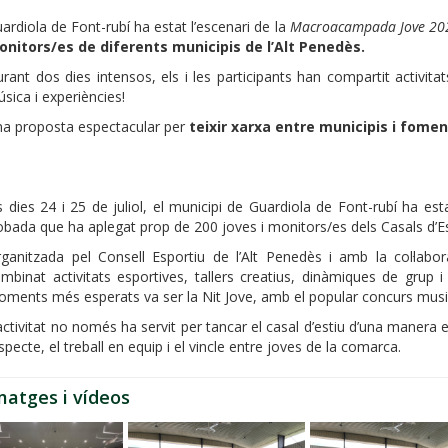
ardiola de Font-rubí ha estat l’escenari de la
Macroacampada Jove 20
nitors/es de diferents municipis de l’Alt Penedès.
rant dos dies intensos, els i les participants han compartit activitats
sica i experiències!
a proposta espectacular per
teixir xarxa entre municipis i foment
s dies 24 i 25 de juliol, el municipi de Guardiola de Font-rubí ha 
obada que ha aplegat prop de 200 joves i monitors/es dels Casals d’Es
ganitzada pel Consell Esportiu de l’Alt Penedès i amb la col·labo
mbinat activitats esportives, tallers creatius, dinàmiques de grup
ments més esperats va ser la Nit Jove, amb el popular concurs music
activitat no només ha servit per tancar el casal d’estiu d’una manera 
specte, el treball en equip i el vincle entre joves de la comarca.
matges i vídeos