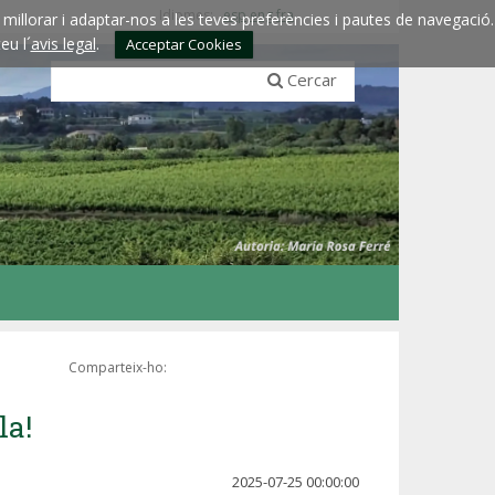
Idiomes:
esp
eng
fra
millorar i adaptar-nos a les teves preferències i pautes de navegació.
eu l´
avis legal
.
Acceptar Cookies
Cercar
Comparteix-ho:
la!
2025-07-25 00:00:00