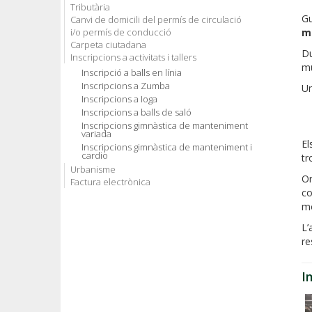
Tributària
Gu
Canvi de domicili del permís de circulació
i/o permís de conducció
mo
Carpeta ciutadana
Du
Inscripcions a activitats i tallers
mú
Inscripció a balls en línia
Inscripcions a Zumba
Un
Inscripcions a Ioga
Inscripcions a balls de saló
Inscripcions gimnàstica de manteniment
variada
El
Inscripcions gimnàstica de manteniment i
cardio
tr
Urbanisme
Or
Factura electrònica
co
mo
L’
re
I