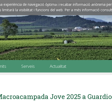
ZOOM: Amplieu amb CTRL+ / Reduïu amb CTRL-
e una experiència de navegació òptima i recabar informació anònima per 
imitarà la visibilitat i funcions del web. Per a més informació consult
mits
Serveis
Actualitat
acroacampada Jove 2025 a Guardio