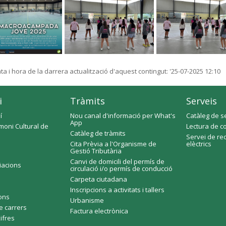
ta i hora de la darrera actualització d'aquest contingut:
'25-07-2025 12:10
i
Tràmits
Serveis
í
Nou canal d'informació per What's
Catàleg de s
App
moni Cultural de
Lectura de c
Catàleg de tràmits
Servei de re
Cita Prèvia a l'Organisme de
elèctrics
Gestió Tributària
Canvi de domicili del permís de
ciacions
circulació i/o permís de conducció
Carpeta ciutadana
Inscripcions a activitats i tallers
fons
Urbanisme
e carrers
Factura electrònica
xifres