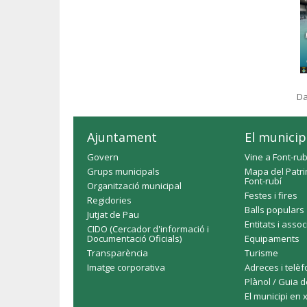
Da
Ajuntament
El municip
Govern
Vine a Font-rub
Grups municipals
Mapa del Patri
Font-rubí
Organització municipal
Festes i fires
Regidories
Balls populars
Jutjat de Pau
Entitats i asso
CIDO (Cercador d'informació i
Documentació Oficials)
Equipaments
Transparència
Turisme
Imatge corporativa
Adreces i telè
Plànol / Guia d
El municipi en 