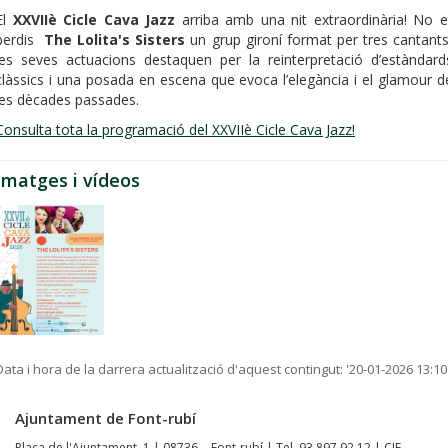
El
XXVIIè Cicle Cava Jazz
arriba amb una nit extraordinària! No e
perdis
The Lolita's Sisters
un grup gironí format per tres cantants
les seves actuacions destaquen per la reinterpretació d’estàndard
clàssics i una posada en escena que evoca l’elegància i el glamour d
les dècades passades.
Consulta tota la programació del XXVIIè Cicle Cava Jazz!
Imatges i vídeos
Data i hora de la darrera actualització d'aquest contingut:
'20-01-2026 13:10
Ajuntament de Font-rubí
Plaça de l'Ajuntament, 1 | 08736 - Font-rubí | Tel. 93 897 92 12 | CIF