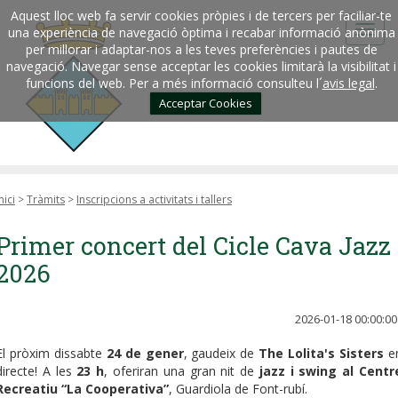
Aquest lloc web fa servir cookies pròpies i de tercers per faciliar-te
una experiència de navegació òptima i recabar informació anònima
per millorar i adaptar-nos a les teves preferències i pautes de
navegació. Navegar sense acceptar les cookies limitarà la visibilitat i
funcions del web. Per a més informació consulteu l´
avis legal
.
Acceptar Cookies
nici
>
Tràmits
>
Inscripcions a activitats i tallers
Primer concert del Cicle Cava Jazz
2026
2026-01-18 00:00:00
El pròxim dissabte
24 de gener
, gaudeix de
The Lolita's Sisters
e
directe! A les
23 h
, oferiran una gran nit de
jazz i swing al Centr
Recreatiu “La Cooperativa”
, Guardiola de Font-rubí.