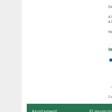
De
A 
A 
No
I
Da
Ajuntament
El municip