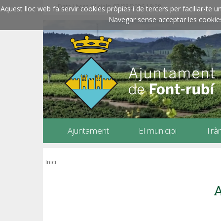
Data i hora oficials: 07/08/2026
18:28
Aquest lloc web fa servir cookies pròpies i de tercers per faciliar-t
Navegar sense acceptar les cookies l
Ajuntament
El municipi
Trà
Inici
A