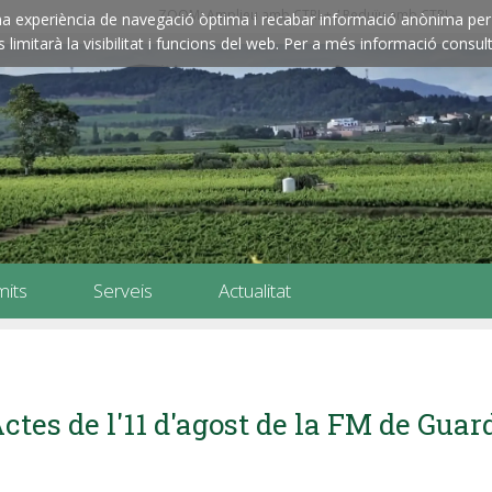
ZOOM: Amplieu amb CTRL+ / Reduïu amb CTRL-
e una experiència de navegació òptima i recabar informació anònima per 
imitarà la visibilitat i funcions del web. Per a més informació consult
mits
Serveis
Actualitat
ctes de l'11 d'agost de la FM de Guar