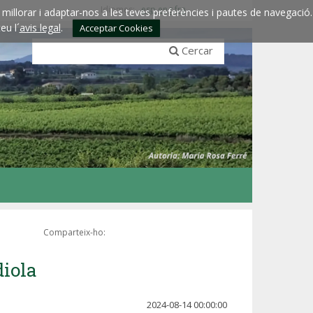
Idiomes:
esp
eng
fra
millorar i adaptar-nos a les teves preferències i pautes de navegació.
eu l´
avis legal
.
Acceptar Cookies
Cercar
Comparteix-ho:
diola
2024-08-14 00:00:00