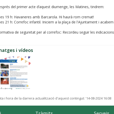
sprés del primer acte d’aquest diumenge, les Matines, tindrem:
les 19 h: Havaneres amb Barcarola. Hi haurà rom cremat!
les 21 h: Correfoc infantil. Iniciem a la plaça de l'Ajuntament i acabem 
rmativa de seguretat per al correfoc: Recordeu seguir les indicacion
matges i vídeos
ta i hora de la darrera actualització d'aquest contingut:
'14-08-2024 16:08
i
Tràmits
Serveis