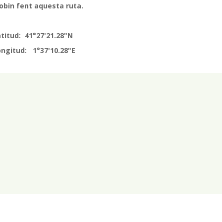
obin fent aquesta ruta.
titud: 41°27'21.28"N
ongitud: 1°37'10.28"E