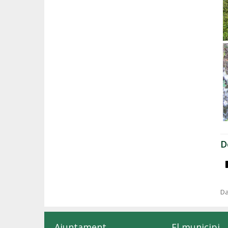
D
Da
Ajuntament
El municipi