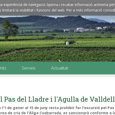
ZOOM: Amplieu amb CTRL+ / Reduïu amb CTRL-
e una experiència de navegació òptima i recabar informació anònima per 
imitarà la visibilitat i funcions del web. Per a més informació consult
mits
Serveis
Actualitat
l Pas del Lladre i l'Agulla de Valldel
 l'1 de gener al 15 de juny resta prohibit fer l'excursió pel Pas
àrea de cria de l'Àliga Cuabarrada, es sancionarà conforme a la