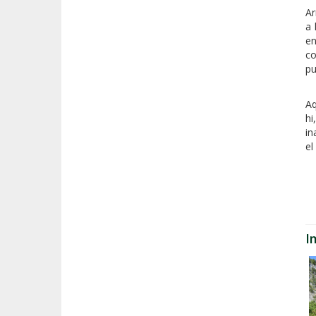
Ar
a 
en
co
pu
Aq
hi
in
el
I