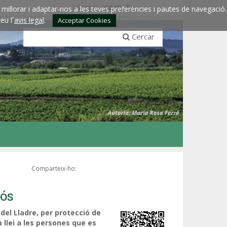
Idiomes:
esp
eng
fra
millorar i adaptar-nos a les teves preferències i pautes de navegació.
eu l´
avis legal
.
Acceptar Cookies
Cercar
Comparteix-ho:
lós
 del Lladre, per protecció de
 llei a les persones que es