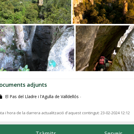
ocuments adjunts
El Pas del Lladre i l'Agulla de Valldellós
-
ta i hora de la darrera actualització d'aquest contingut:
23-02-2024 12:12
Tràmits
Serveis