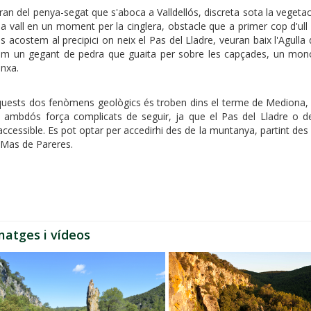
ran del penya-segat que s'aboca a Valldellós, discreta sota la veget
la vall en un moment per la cinglera, obstacle que a primer cop d'ull 
s acostem al precipici on neix el Pas del Lladre, veuran baix l'Agulla d
m un gegant de pedra que guaita per sobre les capçades, un monol
nxa.
uests dos fenòmens geològics és troben dins el terme de Mediona, a l
, ambdós força complicats de seguir, ja que el Pas del Lladre o de
accessible. Es pot optar per accedirhi des de la muntanya, partint des de
 Mas de Pareres.
matges i vídeos