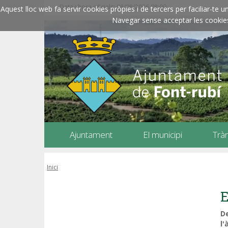
Data i hora oficials: 08/08/2026
08:00
Aquest lloc web fa servir cookies pròpies i de tercers per faciliar-t
Navegar sense acceptar les cookies l
Ajuntament
El municipi
Trà
Inici
E
De
l'