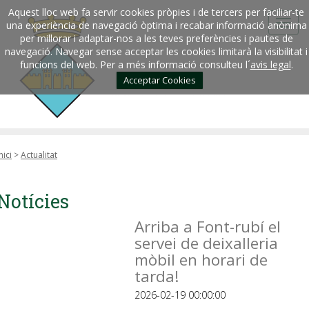
Aquest lloc web fa servir cookies pròpies i de tercers per faciliar-te
una experiència de navegació òptima i recabar informació anònima
per millorar i adaptar-nos a les teves preferències i pautes de
navegació. Navegar sense acceptar les cookies limitarà la visibilitat i
funcions del web. Per a més informació consulteu l´
avis legal
.
Acceptar Cookies
nici
>
Actualitat
Notícies
Arriba a Font-rubí el
servei de deixalleria
mòbil en horari de
tarda!
2026-02-19 00:00:00