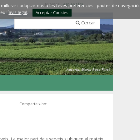
Idiomes:
esp
eng
fra
millorar i adaptar-nos a les teves preferències i pautes de navegació.
eu l´
avis legal
.
Acceptar Cookies
Cercar
Comparteix-ho:
rveis. La major part dels serveis s'ubiquen al mateix