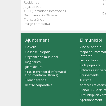
Regidories
Aj
Jutjat de Pau
CIDO (Cercador d'informació i
Da
Documentació Oficials)
Transparència
Imatge corporativa
Ajuntament
El municipi
Govern
Vine a Font-rubí
Grups municipals
Mapa del Patrimon
Font-rubí
Organització municipal
Festes i fires
Regidories
Balls populars
Jutjat de Pau
Entitats i associac
CIDO (Cercador d'informació i
Documentació Oficials)
Equipaments
Transparència
Turisme
Imatge corporativa
Adreces i telèfons
Plànol / Guia de c
El municipi en xifr
Agermanament