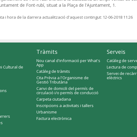
untament de Font-rubí, situat a la Plaça de l'Ajuntament, 1.
ta i hora de la darrera actualització d'aquest contingut:
12-06-2018 11:26
Tràmits
Serveis
Nou canal d'informació per What's
Catàleg de serv
App
i Cultural de
Lectura de comp
Catàleg de tràmits
Servei de recàr
Cita Prèvia a l'Organisme de
elèctrics
Gestió Tributària
Canvi de domicili del permís de
ions
circulació i/o permís de conducció
Carpeta ciutadana
Inscripcions a activitats i tallers
Urbanisme
arrers
Factura electrònica
es