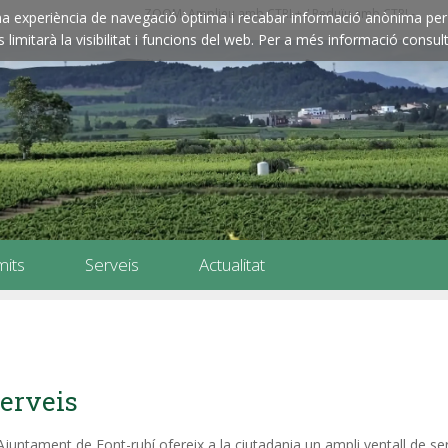
ZOOM: Amplieu amb CTRL+ / Reduïu amb CTRL-
e una experiència de navegació òptima i recabar informació anònima per 
imitarà la visibilitat i funcions del web. Per a més informació consult
mits
Serveis
Actualitat
erveis
Ajuntament de Font-rubí ofereix a la ciutadania un ampli ventall de se