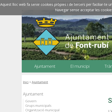
Data i hora oficials: 08/08/2026
05:58
Aquest lloc web fa servir cookies pròpies i de tercers per faciliar-t
Navegar sense acceptar les cookies l
Ajuntament
El municipi
Trà
Inici
>
Ajuntament
Ajuntament
S
Govern
Grups municipals
Organització municipal
L'