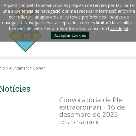
Aquest lloc web fa servir cookies pròpies i de tercers per faciliar-te
una experiència de navegació òptima i recabar informació anònima
per millorar i adaptar-nos a les teves preferències i pautes de
navegació. Navegar sense acceptar les cookies limitarà la visibilitat i
funcions del web. Per a més informació consulteu l´
avis legal
.
Acceptar Cookies
nici
>
Ajuntament
>
Govern
Notícies
Convocatòria de Ple
extraordinari - 16 de
desembre de 2025
2025-12-16 00:00:00