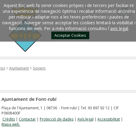
Aquest lloc web fa servir cookies pròpies i de tercers per faciliar-te
una experiència de navegació òptima i recabar informació anònima
per millorar i adaptar-nos a les teves preferències i pautes de
navegació. Navegar sense acceptar les cookies limitarà la visibilitat i
funcions del web. Per a més informació consulteu l´
avis legal
.
Acceptar Cookies
nici
>
Ajuntament
>
Govern
Ajuntament de Font-rubí
Plaça de l'Ajuntament, 1 | 08736 - Font-rubí | Tel. 93 897 92 12 | CIF
P0808400F
Crèdits
|
Contactar
|
Protecció de dades
|
Avís legal
|
Accessibilitat
|
Mapa web