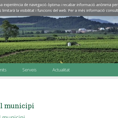
ZOOM: Amplieu amb CTRL+ / Reduïu amb CTRL-
e una experiència de navegació òptima i recabar informació anònima per 
imitarà la visibilitat i funcions del web. Per a més informació consult
mits
Serveis
Actualitat
l municipi
l municipi