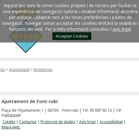
Aquest lloc web fa servir cookies pròpies i de tercers per faciliar-te
una experiència de navegació òptima i recabar informació anònima
per millorar i adaptar-nos a les teves preferències i pautes de
navegació. Navegar sense acceptar les cookies limitarà la visibilitat i
funcions del web. Per a més informació consulteu l´
avis legal
.
Acceptar Cookies
nici
>
Ajuntament
>
Regidories
Ajuntament de Font-rubí
Plaça de l'Ajuntament, 1 | 08736 - Font-rubí | Tel. 93 897 92 12 | CIF
P0808400F
Crèdits
|
Contactar
|
Protecció de dades
|
Avís legal
|
Accessibilitat
|
Mapa web