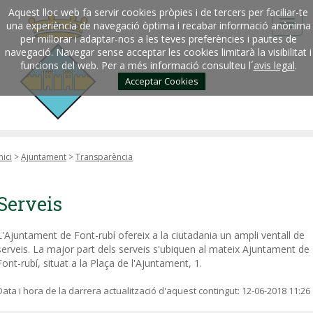
Aquest lloc web fa servir cookies pròpies i de tercers per faciliar-te
una experiència de navegació òptima i recabar informació anònima
per millorar i adaptar-nos a les teves preferències i pautes de
navegació. Navegar sense acceptar les cookies limitarà la visibilitat i
funcions del web. Per a més informació consulteu l´
avis legal
.
Acceptar Cookies
nici
>
Ajuntament
>
Transparència
Serveis
L'Ajuntament de Font-rubí ofereix a la ciutadania un ampli ventall de
serveis. La major part dels serveis s'ubiquen al mateix Ajuntament de
Font-rubí, situat a la Plaça de l'Ajuntament, 1.
Data i hora de la darrera actualització d'aquest contingut:
12-06-2018 11:26