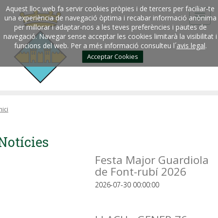
Aquest lloc web fa servir cookies pròpies i de tercers per faciliar-te
una experiència de navegació òptima i recabar informació anònima
per millorar i adaptar-nos a les teves preferències i pautes de
navegació. Navegar sense acceptar les cookies limitarà la visibilitat i
funcions del web. Per a més informació consulteu l´
avis legal
.
Acceptar Cookies
nici
Notícies
Festa Major Guardiola
de Font-rubí 2026
2026-07-30 00:00:00