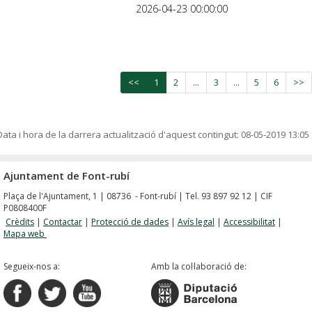
2026-04-23 00:00:00
<<
1
2
...
3
...
5
6
>>
Data i hora de la darrera actualització d'aquest contingut:
08-05-2019 13:05
Ajuntament de Font-rubí
Plaça de l'Ajuntament, 1 | 08736 - Font-rubí | Tel. 93 897 92 12 | CIF
P0808400F
Crèdits
|
Contactar
|
Protecció de dades
|
Avís legal
|
Accessibilitat
|
Mapa web
Segueix-nos a:
Amb la col·laboració de: