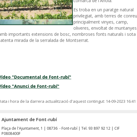
comarca de l'Anoia.
Es troba en un paratge natural
privilegiat, amb terres de conreu
principalment vinyes, camp,
oliveres, envoltat de muntanyes
amb importants extensions de bosc, nombroses fonts naturals i sota
l'atenta mirada de la serralada de Montserrat.
Vídeo "Documental de Font-rubí"
Vídeo "Anunci de Font-rubí"
Data i hora de la darrera actualització d'aquest contingut:
14-09-2023 16:41
Ajuntament de Font-rubí
Plaça de l'Ajuntament, 1 | 08736 - Font-rubí | Tel. 93 897 92 12 | CIF
P0808400F