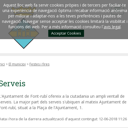
Aquest lloc web fa servir cookies pròpies i de tercers per faciliar-te
una experiència de navegació òptima i recabar informació anònima
per millorar i adaptar-nos a les teves preferències i pautes de
navegació. Navegar sense acceptar les cookies limitarà la visibilitat i
funcions del web. Per a més informació consulteu l´
avis legal
.
Acceptar Cookies
nici
>
El municipi
>
Festes i fires
Serveis
L'Ajuntament de Font-rubí ofereix a la ciutadania un ampli ventall de
serveis. La major part dels serveis s'ubiquen al mateix Ajuntament de
Font-rubí, situat a la Plaça de l'Ajuntament, 1.
Data i hora de la darrera actualització d'aquest contingut:
12-06-2018 11:26