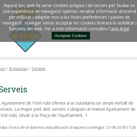
Aquest lloc web fa servir cookies pròpies i de tercers per faciliar-te
una experiència de navegació òptima i recabar informació anònima
per millorar i adaptar-nos a les teves preferències i pautes de
navegació. Navegar sense acceptar les cookies limitarà la visibilitat i
funcions del web. Per a més informació consulteu l´
avis legal
.
Acceptar Cookies
nici
>
El municipi
>
Turisme
Serveis
L'Ajuntament de Font-rubí ofereix a la ciutadania un ampli ventall de
serveis. La major part dels serveis s'ubiquen al mateix Ajuntament de
Font-rubí, situat a la Plaça de l'Ajuntament, 1.
Data i hora de la darrera actualització d'aquest contingut:
12-06-2018 11:26