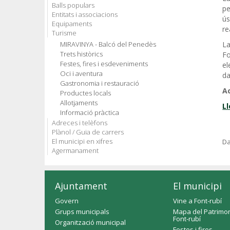
Balls populars
pe
Entitats i associacions
ús
Equipaments
re
Turisme
MIRAVINYA - Balcó del Penedès
La
Trets històrics
Fo
Festes, fires i esdeveniments
el
Oci i aventura
da
Gastronomia i restauració
Ac
Productes locals
Allotjaments
Ll
Informació pràctica
Adreces i telèfons
Plànol / Guia de carrers
El municipi en xifres
Da
Agermanament
Ajuntament
El municipi
Govern
Vine a Font-rubí
Grups municipals
Mapa del Patrimon
Font-rubí
Organització municipal
Festes i fires