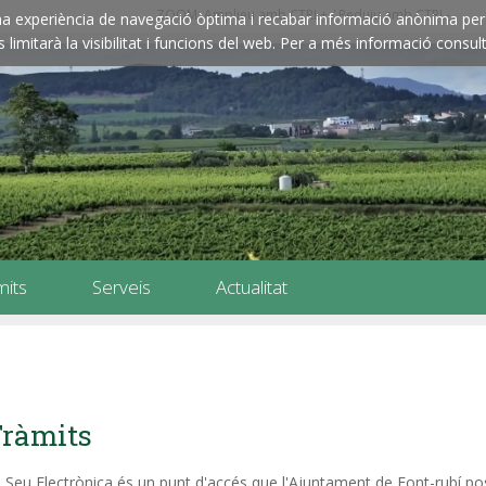
ZOOM: Amplieu amb CTRL+ / Reduïu amb CTRL-
e una experiència de navegació òptima i recabar informació anònima per 
imitarà la visibilitat i funcions del web. Per a més informació consult
mits
Serveis
Actualitat
ràmits
 Seu Electrònica és un punt d'accés que l'Ajuntament de Font-rubí pos