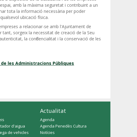
'espai, amb la màxima seguretat i contribuint a un
ionar tota la informació necessària per poder
 qualsevol ubicació física.
es empreses a relacionar-se amb l'Ajuntament de
r tant, sorgeix la necessitat de creació de la Seu
'autenticitat, la confidencialitat i la conservació de les
 de les Administracions Públiques
Actualitat
eis
Agenda
tador d'aigua
Agenda Penedès Cultura
rega de vehicles
Notícies