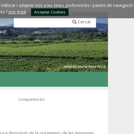
Idiomes:
esp
eng
fra
millorar i adaptar-nos a les teves preferències i pautes de navegació.
eu l´
avis legal
.
Acceptar Cookies
Cercar
Comparteix-ho:
a a disposició de la ciutadania i de les empreses