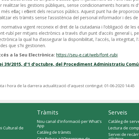
r realitzar les gestions públiques, sense condicionaments horaris ni d
 més eficaç i eficient dels recursos públics. Aquest punt ha de proporc
alitzar els tràmits sense l’assistència del personal informador i des de
 normativa vigent reconeix el dret de la ciutadania i l’obligació de l
nt-rubí per mitjans electrònics a través d’un punt d’accés general i, pe
ectrònica la qual ha d’assegurar la disponibilitat, l'accés, la integritat, l
des que s'hi gestionen.
cés a la Seu Electrònica:
https://seu-e.cat/web/font-rubi
ei 39/2015, d'1 d'octubre, del Procediment Administratiu Comú
ta i hora de la darrera actualització d'aquest contingut:
01-06-2020 14:45
Tràmits
Serveis
Nou canal d'informació per What's
Catàleg de serv
App
i Cultural de
Lectura de comp
Catàleg de tràmits
Servei de recàr
Cita Prèvia a l'Organisme de
elèctrics