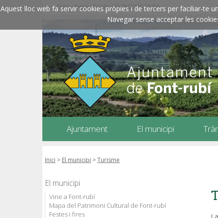
Data i hora oficials: 06/08/2026
18:04
Aquest lloc web fa servir cookies pròpies i de tercers per faciliar-t
Navegar sense acceptar les cookies l
Ajuntament
El municipi
Trà
Inici
>
El municipi
>
Turisme
El municipi
T
Vine a Font-rubí
Mapa del Patrimoni Cultural de Font-rubí
Festes i fires
La