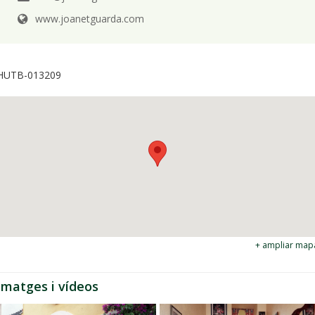
www.joanetguarda.com
HUTB-013209
+ ampliar map
Imatges i vídeos