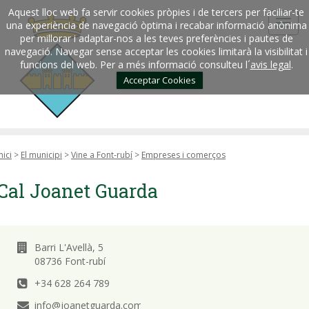
Aquest lloc web fa servir cookies pròpies i de tercers per faciliar-te
una experiència de navegació òptima i recabar informació anònima
per millorar i adaptar-nos a les teves preferències i pautes de
navegació. Navegar sense acceptar les cookies limitarà la visibilitat i
funcions del web. Per a més informació consulteu l´
avis legal
.
Acceptar Cookies
nici
>
El municipi
>
Vine a Font-rubí
>
Empreses i comerços
Cal Joanet Guarda
Barri L'Avellà, 5
08736 Font-rubí
+34 628 264 789
info@joanetguarda.com