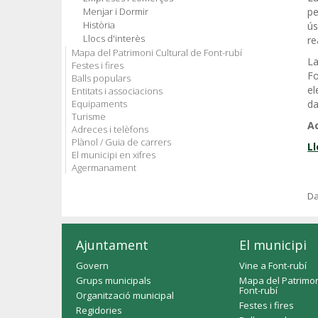
Menjar i Dormir
pe
Història
ús
Llocs d'interès
re
Mapa del Patrimoni Cultural de Font-rubí
La
Festes i fires
Fo
Balls populars
el
Entitats i associacions
Equipaments
da
Turisme
Ac
Adreces i telèfons
Plànol / Guia de carrers
Ll
El municipi en xifres
Agermanament
Da
Ajuntament
El municipi
Govern
Vine a Font-rubí
Grups municipals
Mapa del Patrimon
Font-rubí
Organització municipal
Festes i fires
Regidories