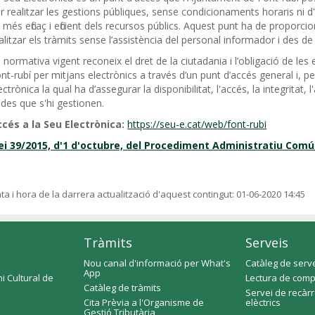
r realitzar les gestions públiques, sense condicionaments horaris ni d
 més eficaç i eficient dels recursos públics. Aquest punt ha de proporc
alitzar els tràmits sense l’assistència del personal informador i des de
 normativa vigent reconeix el dret de la ciutadania i l’obligació de l
nt-rubí per mitjans electrònics a través d’un punt d’accés general i, pe
ectrònica la qual ha d’assegurar la disponibilitat, l'accés, la integritat, l
des que s'hi gestionen.
cés a la Seu Electrònica:
https://seu-e.cat/web/font-rubi
ei 39/2015, d'1 d'octubre, del Procediment Administratiu Comú
ta i hora de la darrera actualització d'aquest contingut:
01-06-2020 14:45
Tràmits
Serveis
Nou canal d'informació per What's
Catàleg de serv
App
i Cultural de
Lectura de comp
Catàleg de tràmits
Servei de recàr
Cita Prèvia a l'Organisme de
elèctrics
Gestió Tributària