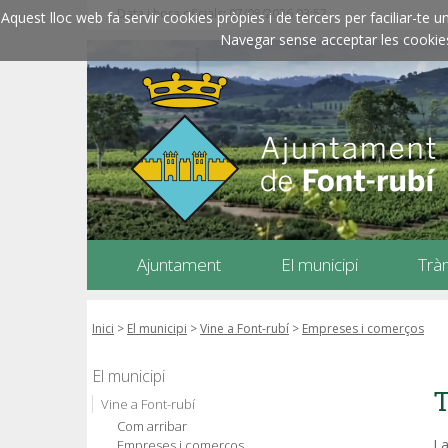
Data i hora oficials: 07/08/2026
03:57
Aquest lloc web fa servir cookies pròpies i de tercers per faciliar-t
Navegar sense acceptar les cookies l
Ajuntament
El municipi
Trà
Inici
>
El municipi
>
Vine a Font-rubí
>
Empreses i comerços
El municipi
T
Vine a Font-rubí
Com arribar
La
Empreses i comerços