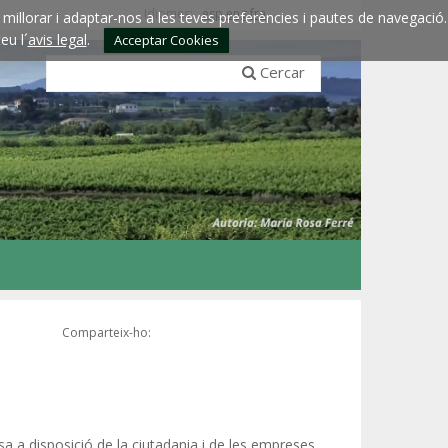
Idiomes:
esp
eng
fra
millorar i adaptar-nos a les teves preferències i pautes de navegació.
eu l´
avis legal
.
Acceptar Cookies
Cercar
Comparteix-ho:
a a disposició de la ciutadania i de les empreses