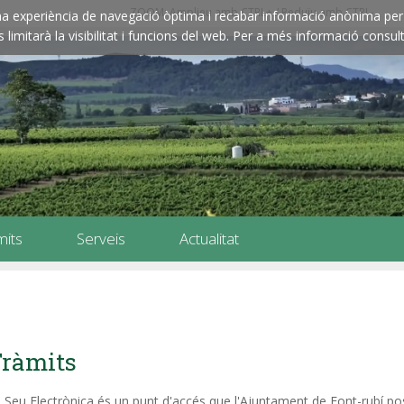
ZOOM: Amplieu amb CTRL+ / Reduïu amb CTRL-
e una experiència de navegació òptima i recabar informació anònima per 
imitarà la visibilitat i funcions del web. Per a més informació consult
mits
Serveis
Actualitat
ràmits
 Seu Electrònica és un punt d'accés que l'Ajuntament de Font-rubí pos