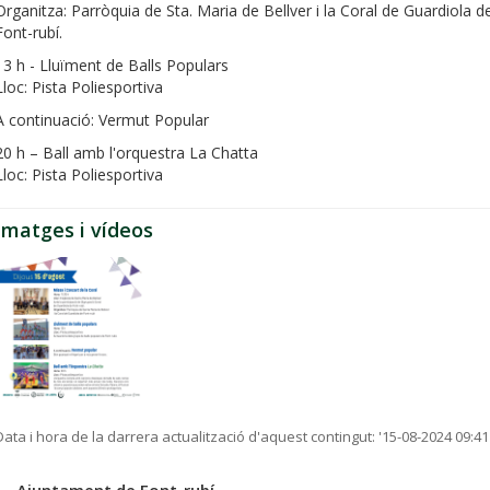
Organitza: Parròquia de Sta. Maria de Bellver i la Coral de Guardiola d
Font-rubí.
13 h - Lluïment de Balls Populars
Lloc: Pista Poliesportiva
A continuació: Vermut Popular
20 h – Ball amb l'orquestra La Chatta
Lloc: Pista Poliesportiva
Imatges i vídeos
Data i hora de la darrera actualització d'aquest contingut:
'15-08-2024 09:41