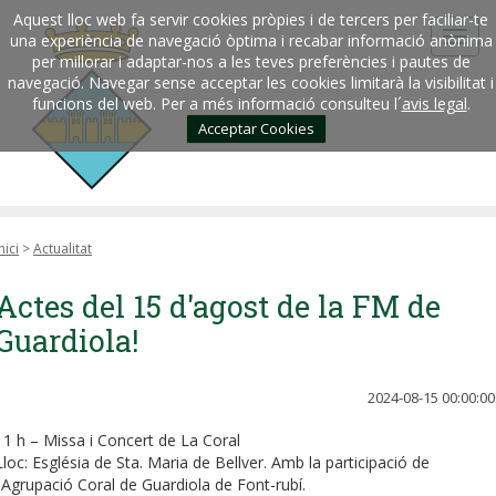
Aquest lloc web fa servir cookies pròpies i de tercers per faciliar-te
una experiència de navegació òptima i recabar informació anònima
per millorar i adaptar-nos a les teves preferències i pautes de
navegació. Navegar sense acceptar les cookies limitarà la visibilitat i
funcions del web. Per a més informació consulteu l´
avis legal
.
Acceptar Cookies
nici
>
Actualitat
Actes del 15 d'agost de la FM de
Guardiola!
2024-08-15 00:00:00
11 h – Missa i Concert de La Coral
Lloc: Església de Sta. Maria de Bellver. Amb la participació de
l'Agrupació Coral de Guardiola de Font-rubí.