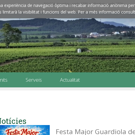
ZOOM: Amplieu amb CTRL+ / Reduïu amb CTRL-
e una experiència de navegació òptima i recabar informació anònima per 
imitarà la visibilitat i funcions del web. Per a més informació consult
mits
Serveis
Actualitat
otícies
Festa Major Guardiola d