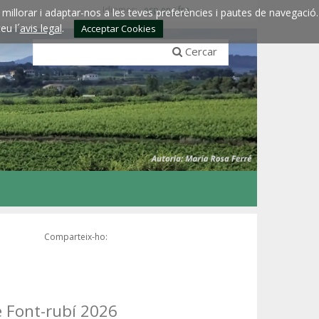
Idiomes:
esp
eng
fra
millorar i adaptar-nos a les teves preferències i pautes de navegació.
eu l´
avis legal
.
Acceptar Cookies
Cercar
Comparteix-ho:
e Font-rubí 2026