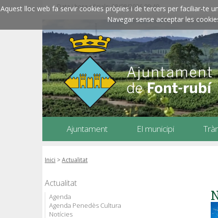
Data i hora oficials: 08/08/2026
09:49
Aquest lloc web fa servir cookies pròpies i de tercers per faciliar-t
Navegar sense acceptar les cookies l
Ajuntament
El municipi
Trà
Inici
>
Actualitat
Actualitat
N
Agenda
Agenda Penedès Cultura
Notícies