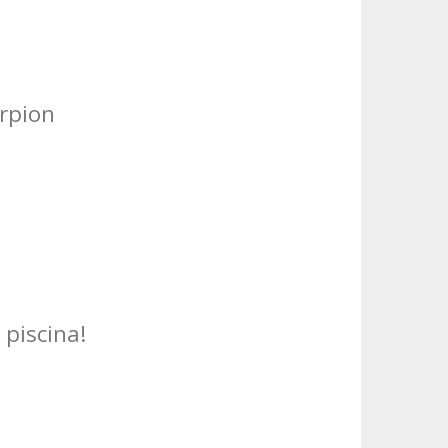
rpion
 piscina!