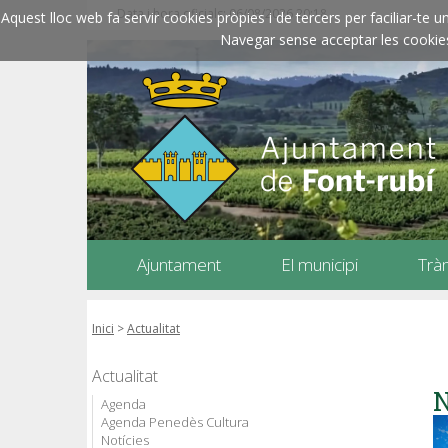
Data i hora oficials: 06/08/2026
20:18
Aquest lloc web fa servir cookies pròpies i de tercers per faciliar-t
Navegar sense acceptar les cookies l
Ajuntament
El municipi
Trà
Inici
>
Actualitat
Actualitat
N
Agenda
Agenda Penedès Cultura
Notícies