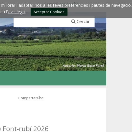
Idiomes:
esp
eng
fra
millorar i adaptar-nos a les teves preferències i pautes de navegació.
eu l´
avis legal
.
Acceptar Cookies
Cercar
Comparteix-ho:
e Font-rubí 2026