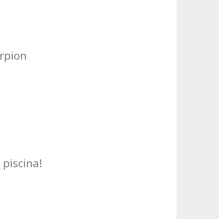
rpion
 piscina!