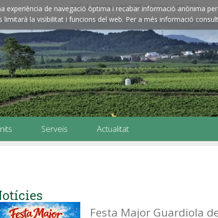
ZOOM: Amplieu amb CTRL+ / Reduïu amb CTRL-
e una experiència de navegació òptima i recabar informació anònima per 
imitarà la visibilitat i funcions del web. Per a més informació consult
mits
Serveis
Actualitat
otícies
Festa Major Guardiola d