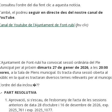
Consulteu l'ordre del dia fent clic a aquesta notícia.
També, el podreu
seguir en directe des del nostre canal de
YouTube
.
Canal de Youtube de l'Ajuntament de Font-rubí
(
feu clic)
L’Ajuntament de Font-rubí ha convocat sessió ordinària del Ple
Municipal per al pròxim
dimarts 27 de gener de 2026
, a les
20:00
hores
, a la Sala de Plens municipal. Es tracta d’una sessió oberta al
públic en la qual es tractaran diversos temes rellevants per al municipi
L’ordre del dia inclou:�??
I.-
PART RESOLUTIVA
Aprovació, si s’escau, de l’esborrany de l’acta de les sessions
anteriors de data 28 d’octubre i 16 de desembre de 2026, exp.
2025_761 i exp. 2025_1077.