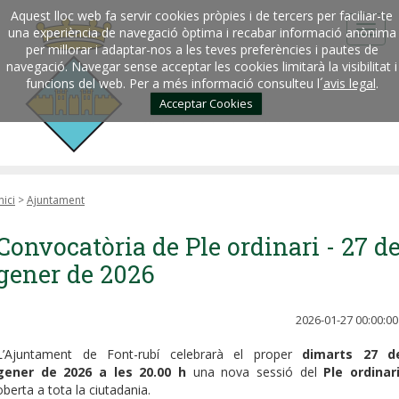
Aquest lloc web fa servir cookies pròpies i de tercers per faciliar-te
una experiència de navegació òptima i recabar informació anònima
per millorar i adaptar-nos a les teves preferències i pautes de
navegació. Navegar sense acceptar les cookies limitarà la visibilitat i
funcions del web. Per a més informació consulteu l´
avis legal
.
Acceptar Cookies
nici
>
Ajuntament
Convocatòria de Ple ordinari - 27 d
gener de 2026
2026-01-27 00:00:00
L’Ajuntament de Font-rubí celebrarà el proper
dimarts 27 d
gener de 2026 a les 20.00 h
una nova sessió del
Ple ordinar
oberta a tota la ciutadania.