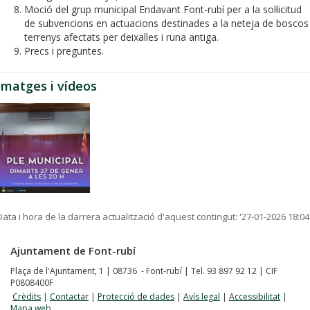
Moció del grup municipal Endavant Font-rubí per a la sol·licitud
de subvencions en actuacions destinades a la neteja de boscos 
terrenys afectats per deixalles i runa antiga.
Precs i preguntes.
Imatges i vídeos
Data i hora de la darrera actualització d'aquest contingut:
'27-01-2026 18:04
Ajuntament de Font-rubí
Plaça de l'Ajuntament, 1 | 08736 - Font-rubí | Tel. 93 897 92 12 | CIF
P0808400F
Crèdits
|
Contactar
|
Protecció de dades
|
Avís legal
|
Accessibilitat
|
Mapa web