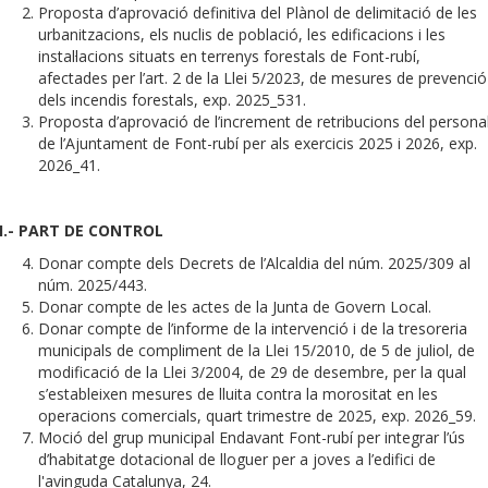
Proposta d’aprovació definitiva del Plànol de delimitació de les
urbanitzacions, els nuclis de població, les edificacions i les
instal·lacions situats en terrenys forestals de Font-rubí,
afectades per l’art. 2 de la Llei 5/2023, de mesures de prevenció
dels incendis forestals, exp. 2025_531.
Proposta d’aprovació de l’increment de retribucions del persona
de l’Ajuntament de Font-rubí per als exercicis 2025 i 2026, exp.
2026_41.
II.- PART DE CONTROL
Donar compte dels Decrets de l’Alcaldia del núm. 2025/309 al
núm. 2025/443.
Donar compte de les actes de la Junta de Govern Local.
Donar compte de l’informe de la intervenció i de la tresoreria
municipals de compliment de la Llei 15/2010, de 5 de juliol, de
modificació de la Llei 3/2004, de 29 de desembre, per la qual
s’estableixen mesures de lluita contra la morositat en les
operacions comercials, quart trimestre de 2025, exp. 2026_59.
Moció del grup municipal Endavant Font-rubí per integrar l’ús
d’habitatge dotacional de lloguer per a joves a l’edifici de
l'avinguda Catalunya, 24.