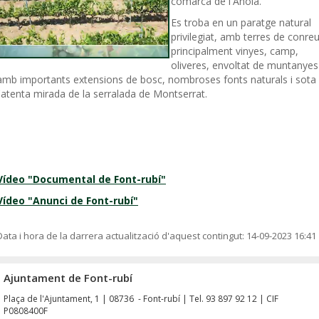
comarca de l'Anoia.
Es troba en un paratge natural
privilegiat, amb terres de conreu
principalment vinyes, camp,
oliveres, envoltat de muntanyes
amb importants extensions de bosc, nombroses fonts naturals i sota
l'atenta mirada de la serralada de Montserrat.
Vídeo "Documental de Font-rubí"
Vídeo "Anunci de Font-rubí"
Data i hora de la darrera actualització d'aquest contingut:
14-09-2023 16:41
Ajuntament de Font-rubí
Plaça de l'Ajuntament, 1 | 08736 - Font-rubí | Tel. 93 897 92 12 | CIF
P0808400F