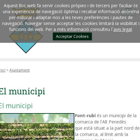
Aquest lloc web fa servir cookies pròpies i de tercers per faciliar-te
una experiència de navegació òptima i recabar informació anònima
per millorar i adaptar-nos a les teves preferències i pautes de
navegació. Navegar sense acceptar les cookies limitarà la visibilitat i
funcions del web. Per a més informació consulteu l´
avis legal
.
Acceptar Cookies
nici
>
Ajuntament
El municipi
El municipi
Font-rubí
és un municipi de la
comarca de l'Alt Penedès
que està situat a la part nord de
la comarca, al límit amb la